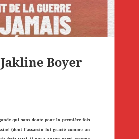
 Jakline Boyer
ande qui sans doute pour la première fois
ssiné (dont l’assassin fut gracié comme un
ie était total, il n’y a aucun parti, aucune