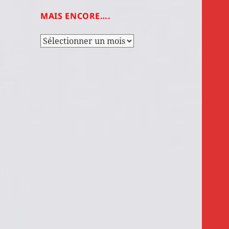
MAIS ENCORE….
Mais
encore….