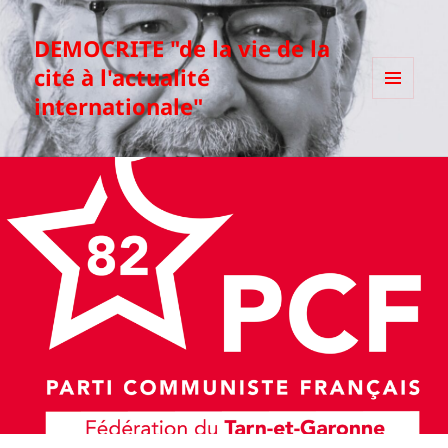
DEMOCRITE "de la vie de la
cité à l'actualité
internationale"
MENU
ET
WIDGETS