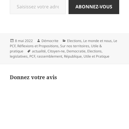
ABONNEZ-VOUS
Publié
Auteur
Catégories
8 mai 2022
Démocrite
Elections
,
Le monde et nous
,
Le
le
PCF
,
Réflexions et Propositions
,
Sur nos territoires
,
Utile &
Mots-
pratique
actualité
,
Citoyen-ne
,
Democratie
,
Elections
,
clés
legislatives
,
PCF
,
rassemblement
,
République
,
Utile et Pratique
Donnez votre avis