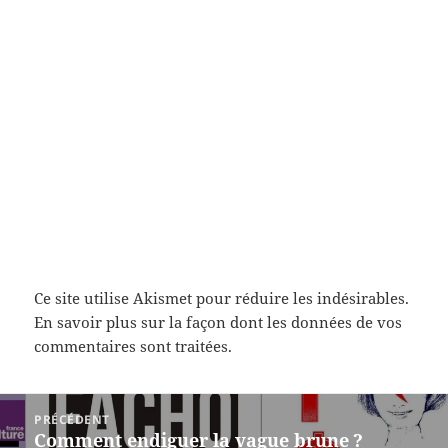
Ce site utilise Akismet pour réduire les indésirables.
En savoir plus sur la façon dont les données de vos
commentaires sont traitées
.
Navigation
PRÉCÉDENT
de
Comment endiguer la vague brune ?
Article