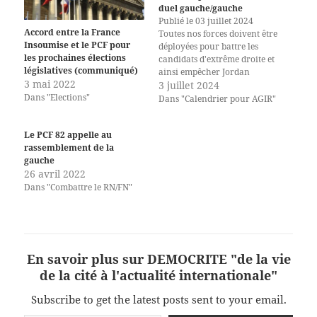
duel gauche/gauche
Publié le 03 juillet 2024
Accord entre la France
Toutes nos forces doivent être
Insoumise et le PCF pour
déployées pour battre les
les prochaines élections
candidats d'extrême droite et
législatives (communiqué)
ainsi empêcher Jordan
3 mai 2022
Bardella de disposer d’une
3 juillet 2024
Dans "Elections"
majorité absolue. La forte
Dans "Calendrier pour AGIR"
mobilisation des Français·es
pour donner un maximum
Le PCF 82 appelle au
de voix au Nouveau front
rassemblement de la
populaire doit être respectée :
gauche
des duels entre candidats…
26 avril 2022
Dans "Combattre le RN/FN"
En savoir plus sur DEMOCRITE "de la vie
de la cité à l'actualité internationale"
Subscribe to get the latest posts sent to your email.
Saisissez votre adresse e-mail…