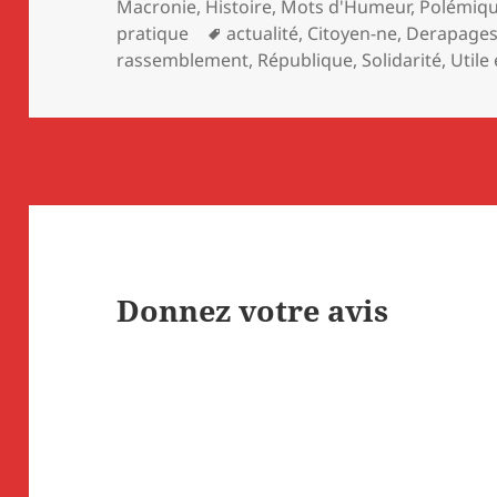
le
Macronie
,
Histoire
,
Mots d'Humeur
,
Polémiq
Mots-
pratique
actualité
,
Citoyen-ne
,
Derapage
clés
rassemblement
,
République
,
Solidarité
,
Utile
Donnez votre avis