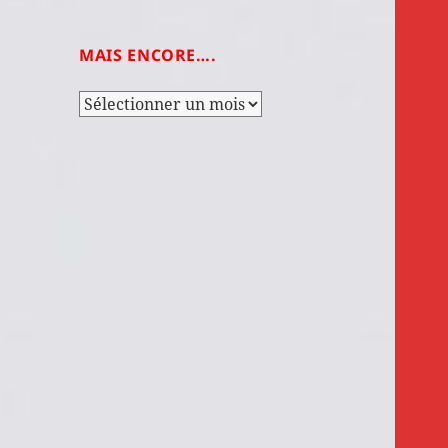
MAIS ENCORE….
Mais
encore….