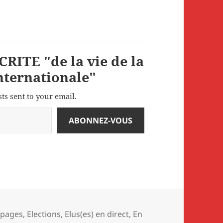
RITE "de la vie de la
internationale"
sts sent to your email.
ABONNEZ-VOUS
gories
apages
,
Elections
,
Elus(es) en direct
,
En