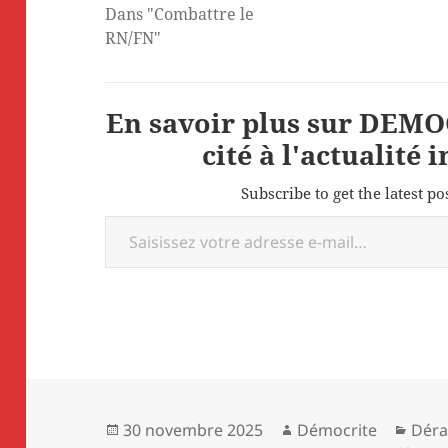
Dans "Combattre le
RN/FN"
En savoir plus sur DEMOC
cité à l'actualité 
Subscribe to get the latest po
Saisissez votre adresse e-mail…
Publié
Auteur
Caté
30 novembre 2025
Démocrite
Dér