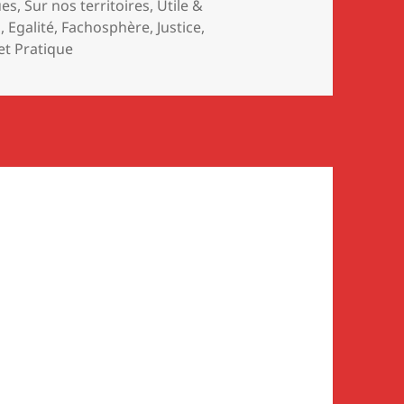
ues
,
Sur nos territoires
,
Utile &
s
,
Egalité
,
Fachosphère
,
Justice
,
 et Pratique