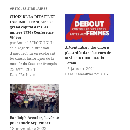
ARTICLES SIMILAIRES
CHOIX DE LA DÉFAITE ET
FASCISME FRANÇAIS : le
grand capital dans les
années 1930 (Conférence
Vidéo)
par Annie LACROIX-RIZ Un
À Montauban, des clitoris
éclairage de la situation
placardés dans les rues de
d'aujourd'hui en explorant
la ville in DDM + Radio
les causes historiques de la
Totem
montée du fascisme français
12 janvier 2021
dans les années 30 et d'une
25 avril 2024
Dans "Calendrier pour AGIR"
défaite annoncée de la
Dans "Archives"
France, voulue par un
capitalisme à la manœuvre
au mépris des peuples et de la
démocratie comme de sa
représentation.…
Randolph Arendse, la vérité
pour Dulcie September
18 novembre 2022