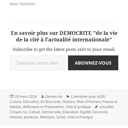
Dans "Archives"
En savoir plus sur DEMOCRITE "de la vie
de la cité à l'actualité internationale"
Subscribe to get the latest posts sent to your email.
Saisissez votre adresse e-mail…
ABONNEZ-VOUS
Publié
Auteur
Catégories
29 mars 2026
Démocrite
Calendrier pour AGIR
,
le
Culture
,
Education
,
En Macronie
,
Histoire
,
Mots d'Humeur
,
Presse et
Mots-
Médias
,
Réflexions et Propositions
,
Utile & pratique
actualité
,
clés
Citoyen-ne
,
Culture
,
Democratie
,
Education
,
Egalité
,
Fascisme
,
Histoire
,
Jeunesse
,
Mémoire
,
Santé
,
Utile et Pratique