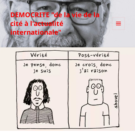
DEMOCRITE "de la vie de la
cité à l'actualité
internationale"
MENU
ET
WIDGETS