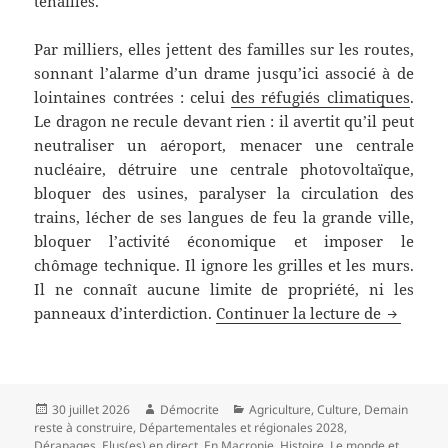
tenailles.
Par milliers, elles jettent des familles sur les routes,
sonnant l’alarme d’un drame jusqu’ici associé à de
lointaines contrées : celui
des réfugiés climatiques
.
Le dragon ne recule devant rien : il avertit qu’il peut
neutraliser un aéroport, menacer une centrale
nucléaire, détruire une centrale photovoltaïque,
bloquer des usines, paralyser la circulation des
trains, lécher de ses langues de feu la grande ville,
bloquer l’activité économique et imposer le
chômage technique. Il ignore les grilles et les murs.
Il ne connaît aucune limite de propriété, ni les
Ce que n
panneaux d’interdiction.
Continuer la lecture de
Publié
Auteur
Catégories
30 juillet 2026
Démocrite
Agriculture
,
Culture
,
Demain
le
reste à construire
,
Départementales et régionales 2028
,
Dérapages
,
Elus(es) en direct
,
En Macronie
,
Histoire
,
Le monde et