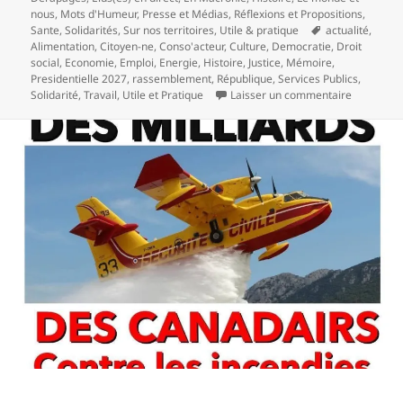
nous
,
Mots d'Humeur
,
Presse et Médias
,
Réflexions et Propositions
,
Mots-
Sante
,
Solidarités
,
Sur nos territoires
,
Utile & pratique
actualité
,
clés
Alimentation
,
Citoyen-ne
,
Conso'acteur
,
Culture
,
Democratie
,
Droit
social
,
Economie
,
Emploi
,
Energie
,
Histoire
,
Justice
,
Mémoire
,
Presidentielle 2027
,
rassemblement
,
République
,
Services Publics
,
sur Ce que
Solidarité
,
Travail
,
Utile et Pratique
Laisser un commentaire