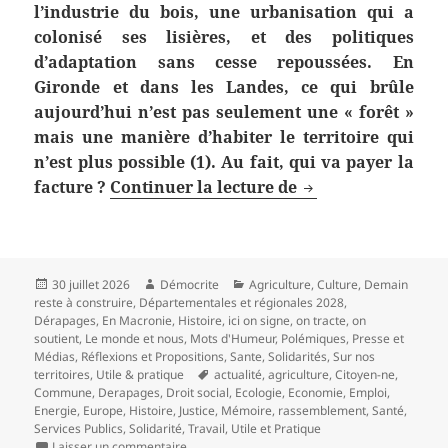
l’industrie du bois, une urbanisation qui a
colonisé ses lisières, et des politiques
d’adaptation sans cesse repoussées. En
Gironde et dans les Landes, ce qui brûle
aujourd’hui n’est pas seulement une « forêt »
mais une manière d’habiter le territoire qui
n’est plus possible (1). Au fait, qui va payer la
Landes de Gascogne
facture ?
Continuer la lecture de
Publié
Auteur
Catégories
30 juillet 2026
Démocrite
Agriculture
,
Culture
,
Demain
le
reste à construire
,
Départementales et régionales 2028
,
Dérapages
,
En Macronie
,
Histoire
,
ici on signe, on tracte, on
soutient
,
Le monde et nous
,
Mots d'Humeur
,
Polémiques
,
Presse et
Médias
,
Réflexions et Propositions
,
Sante
,
Solidarités
,
Sur nos
Mots-
territoires
,
Utile & pratique
actualité
,
agriculture
,
Citoyen-ne
,
clés
Commune
,
Derapages
,
Droit social
,
Ecologie
,
Economie
,
Emploi
,
Energie
,
Europe
,
Histoire
,
Justice
,
Mémoire
,
rassemblement
,
Santé
,
Services Publics
,
Solidarité
,
Travail
,
Utile et Pratique
sur Landes de Gascogne : la face cachée des i
Laisser un commentaire