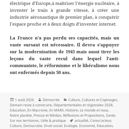
électrique d’Europe,à maîtriser l’énergie nucléaire, à
inventer le train à grande vitesse, à créer une
industrie aéronautique de premier plan, à conquérir
l’espace proche et à deux doigts d’inventer internet.
La France n’a pas perdu ses capacités, mais un
vaste sursaut est nécessaire. Il devra s’appuyer
sur la modernisation de 1945 mais aussi tirer les
leçons du vaste recul dans lequel l’anti-
communiste, le réformisme et le libéralisme nous
ont enfermés depuis 50 ans.
Publié
Auteur
Catégories
1 août 2026
Démocrite
Culture
,
Cultures et Copinages
,
le
Demain reste à construire
,
Départementales et régionales 2028
,
Education
,
En Macronie
,
En MARX
,
Histoire
,
Le monde et nous
,
Notre planète
,
Presse et Médias
,
Réflexions et Propositions
,
Sante
,
Mots-
Sur nos territoires
,
Utile & pratique
actualité
,
Conso'acteur
,
clés
Culture
,
Democratie
,
Droit social
,
Ecologie
,
Economie
,
Education
,