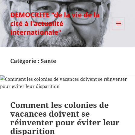
DEMOCRITE "de la vie de la
cité à l'actualité
internationale"
MENU
ET
WIDGETS
Catégorie :
Sante
Comment les colonies de
vacances doivent se
réinventer pour éviter leur
disparition