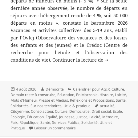
départs de mineurs en moins (- 9 %). « Sur la seule
dernière année observée, le nombre de départs en
séjours avec hébergement recule de 4 %, soit 50 000
départs en moins », constate le baromètre 2026
Vacances et activités collectives des 5-19 ans, établi
par l’Ovlej (Observatoire des vacances et des loisirs
des enfants et des jeunes) et le Crédoc (Centre de
recherche pour l’étude et l’observation des
Comment les co
conditions de vie).
Continuer la lecture de
Publié
Auteur
Catégories
4 août 2026
Démocrite
Calendrier pour AGIR
,
Culture
,
le
Demain reste à construire
,
Education
,
En Macronie
,
Histoire
,
Laicité
,
Mots d'Humeur
,
Presse et Médias
,
Réflexions et Propositions
,
Sante
,
Mots-
Solidarités
,
Sur nos territoires
,
Utile & pratique
actualité
,
clés
Citoyen-ne
,
Conso'acteur
,
Culture
,
Democratie
,
Droit social
,
Ecole
,
Ecologie
,
Education
,
Egalité
,
Jeunesse
,
Justice
,
Laicité
,
Mémoire
,
Paix
,
République
,
Santé
,
Services Publics
,
Solidarité
,
Utile et
sur Comment les colonies de vacances
Pratique
Laisser un commentaire