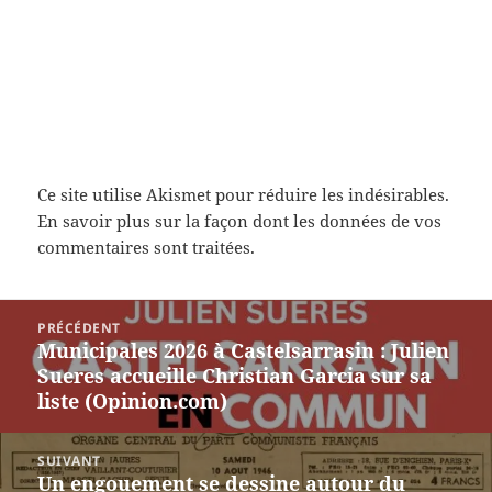
Ce site utilise Akismet pour réduire les indésirables.
En savoir plus sur la façon dont les données de vos
commentaires sont traitées
.
Navigation
PRÉCÉDENT
de
Municipales 2026 à Castelsarrasin : Julien
Article
l’article
Sueres accueille Christian Garcia sur sa
précédent :
liste (Opinion.com)
SUIVANT
Un engouement se dessine autour du
Article