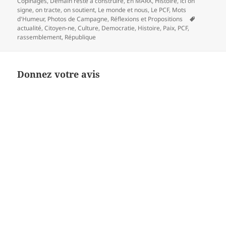
le
Copinages
,
Demain reste à construire
,
En MARX
,
Histoire
,
ici on
signe, on tracte, on soutient
,
Le monde et nous
,
Le PCF
,
Mots
Mots-
d'Humeur
,
Photos de Campagne
,
Réflexions et Propositions
clés
actualité
,
Citoyen-ne
,
Culture
,
Democratie
,
Histoire
,
Paix
,
PCF
,
rassemblement
,
République
Donnez votre avis