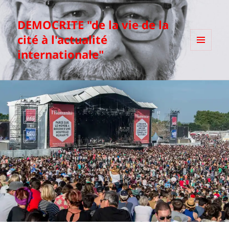
DEMOCRITE "de la vie de la
cité à l'actualité
internationale"
MENU
ET
WIDGETS