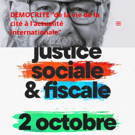
DEMOCRITE "de la vie de la
cité à l'actualité
internationale"
MENU
ET
WIDGETS