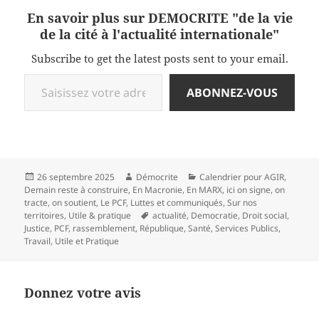
En savoir plus sur DEMOCRITE "de la vie
de la cité à l'actualité internationale"
Subscribe to get the latest posts sent to your email.
Saisissez votre adresse e-mail…
ABONNEZ-VOUS
Publié
Auteur
Catégories
26 septembre 2025
Démocrite
Calendrier pour AGIR
,
le
Demain reste à construire
,
En Macronie
,
En MARX
,
ici on signe, on
tracte, on soutient
,
Le PCF
,
Luttes et communiqués
,
Sur nos
Mots-
territoires
,
Utile & pratique
actualité
,
Democratie
,
Droit social
,
clés
Justice
,
PCF
,
rassemblement
,
République
,
Santé
,
Services Publics
,
Travail
,
Utile et Pratique
Donnez votre avis