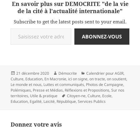
En savoir plus sur DEMOCRITE "de la vie
de la cité à l'actualité internationale"
Subscribe to get the latest posts sent to your email.
Saisissez votre adresse e-mail…
ABONNEZ-VOUS
Publié
Auteur
Catégories
21 décembre 2020
Démocrite
Calendrier pour AGIR
,
le
Culture
,
Education
,
En Macronie
,
ici on signe, on tracte, on soutient
,
Le monde et nous
,
Luttes et communiqués
,
Photos de Campagne
,
Polémiques
,
Presse et Médias
,
Réflexions et Propositions
,
Sur nos
Mots-
territoires
,
Utile & pratique
Citoyen-ne
,
Culture
,
Ecole
,
clés
Education
,
Egalité
,
Laicité
,
République
,
Services Publics
Donnez votre avis