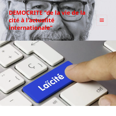
DEMOCRITE "de la vie de la
cité à l'actualité
internationale"
MENU
ET
WIDGETS