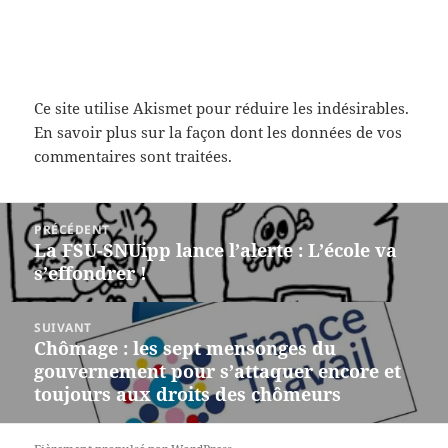
Ce site utilise Akismet pour réduire les indésirables.
En savoir plus sur la façon dont les données de vos
commentaires sont traitées
.
Navigation
PRÉCÉDENT
de
La FSU-SNUipp lance l’alerte : L’école va
Article
l’article
s’effondrer !
précédent :
SUIVANT
Chômage : les sept mensonges du
Article
gouvernement pour s’attaquer encore et
suivant :
toujours aux droits des chômeurs