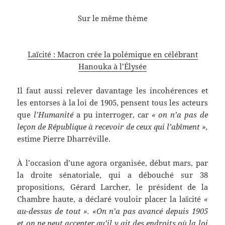
Sur le même thème
Laïcité : Macron crée la polémique en célébrant
Hanouka à l’Élysée
Il faut aussi relever davantage les incohérences et
les entorses à la loi de 1905, pensent tous les acteurs
que
l’Humanité
a pu interroger, car
« on n’a pas de
leçon de République à recevoir de ceux qui l’abîment »,
estime Pierre Dharréville.
À l’occasion d’une agora organisée, début mars, par
la droite sénatoriale, qui a débouché sur 38
propositions, Gérard Larcher, le président de la
Chambre haute, a déclaré vouloir placer la laïcité
«
au-dessus de tout ». «On n’a pas avancé depuis 1905
et on ne peut accepter qu’il y ait des endroits où la loi