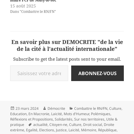
maire PCF de Noisy-le-sec
15 août 2025
Dans "Combattre le RN/FN"
En savoir plus sur DEMOCRITE "de la vie
de la cité à l'actualité internationale"
Subscribe to get the latest posts sent to your email.
Saisissez votre adresse e-mail…
ABONNEZ-VOUS
Publié
Auteur
Catégories
23 mars 2024
Démocrite
Combattre le RN/FN
,
Culture
,
le
Education
,
En Macronie
,
Laicité
,
Mots d'Humeur
,
Polémiques
,
Réflexions et Propositions
,
Solidarités
,
Sur nos territoires
,
Utile &
Mots-
pratique
actualité
,
Citoyen-ne
,
Culture
,
Droit social
,
Droite
clés
extrème
,
Egalité
,
Elections
,
Justice
,
Laicité
,
Mémoire
,
République
,