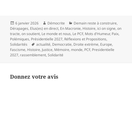
Publié
Auteur
Catégories
6 janvier 2026
Démocrite
Demain reste à construire
,
le
Dérapages
,
Elus(es) en direct
,
En Macronie
,
Histoire
,
ici on signe, on
tracte, on soutient
,
Le monde et nous
,
Le PCF
,
Mots d'Humeur
,
Paix
,
Polémiques
,
Présidentielle 2027
,
Réflexions et Propositions
,
Mots-
Solidarités
actualité
,
Democratie
,
Droite extrème
,
Europe
,
clés
Fascisme
,
Histoire
,
Justice
,
Mémoire
,
monde
,
PCF
,
Presidentielle
2027
,
rassemblement
,
Solidarité
Donnez votre avis