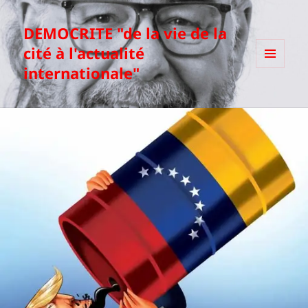
DEMOCRITE "de la vie de la
cité à l'actualité
internationale"
MENU
ET
WIDGETS