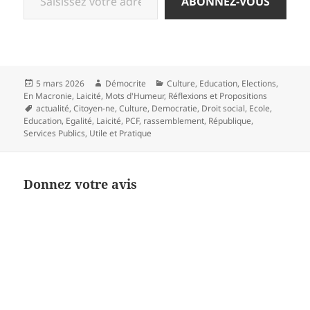
ABONNEZ-VOUS
Publié
Auteur
Catégories
5 mars 2026
Démocrite
Culture
,
Education
,
Elections
,
le
En Macronie
,
Laicité
,
Mots d'Humeur
,
Réflexions et Propositions
Mots-
actualité
,
Citoyen-ne
,
Culture
,
Democratie
,
Droit social
,
Ecole
,
clés
Education
,
Egalité
,
Laicité
,
PCF
,
rassemblement
,
République
,
Services Publics
,
Utile et Pratique
Donnez votre avis