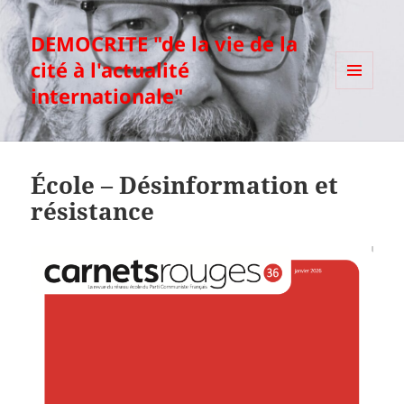
DEMOCRITE "de la vie de la
cité à l'actualité
internationale"
MENU
ET
WIDGETS
École – Désinformation et
résistance