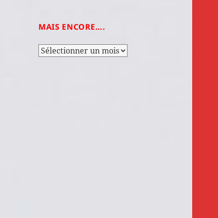
MAIS ENCORE….
Mais
encore….