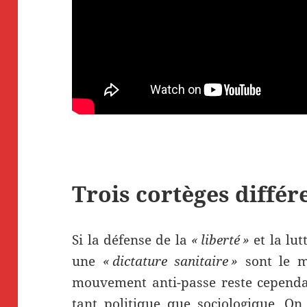
Trois cortèges différ
Si la défense de la
« liberté »
et la lu
une
« dictature sanitaire »
sont le m
mouvement anti-passe reste cependan
tant politique que sociologique. On