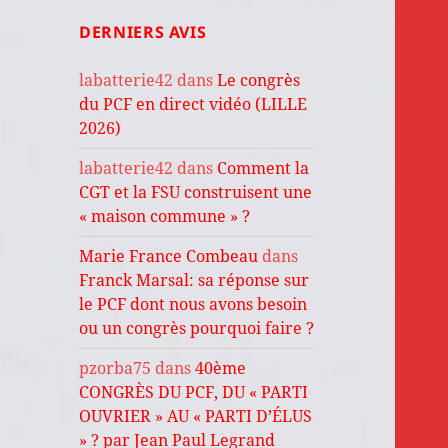
DERNIERS AVIS
labatterie42
dans
Le congrès
du PCF en direct vidéo (LILLE
2026)
labatterie42
dans
Comment la
CGT et la FSU construisent une
« maison commune » ?
Marie France Combeau
dans
Franck Marsal: sa réponse sur
le PCF dont nous avons besoin
ou un congrès pourquoi faire ?
pzorba75
dans
40ème
CONGRÈS DU PCF, DU « PARTI
OUVRIER » AU « PARTI D’ÉLUS
» ? par Jean Paul Legrand