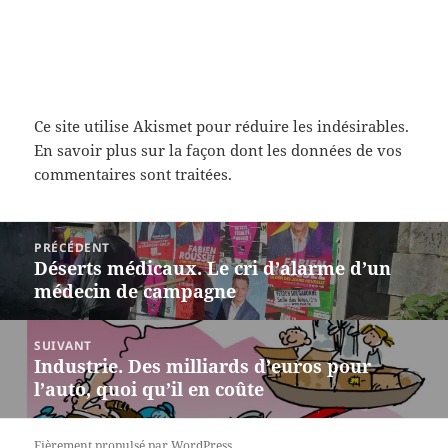
Ce site utilise Akismet pour réduire les indésirables.
En savoir plus sur la façon dont les données de vos
commentaires sont traitées
.
Navigation
PRÉCÉDENT
de
Déserts médicaux. Le cri d’alarme d’un
Article
l’article
médecin de campagne
précédent :
SUIVANT
Industrie. Des milliards d’euros pour
Article
l’auto, quoi qu’il en coûte
suivant :
Fièrement propulsé par WordPress