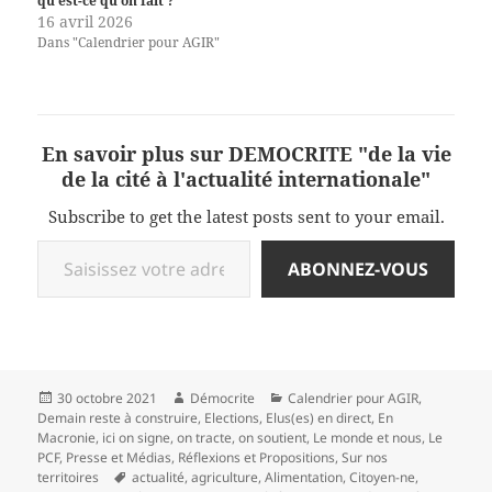
qu’est-ce qu’on fait ?
16 avril 2026
Dans "Calendrier pour AGIR"
En savoir plus sur DEMOCRITE "de la vie
de la cité à l'actualité internationale"
Subscribe to get the latest posts sent to your email.
Saisissez votre adresse e-mail…
ABONNEZ-VOUS
Publié
Auteur
Catégories
30 octobre 2021
Démocrite
Calendrier pour AGIR
,
le
Demain reste à construire
,
Elections
,
Elus(es) en direct
,
En
Macronie
,
ici on signe, on tracte, on soutient
,
Le monde et nous
,
Le
PCF
,
Presse et Médias
,
Réflexions et Propositions
,
Sur nos
Mots-
territoires
actualité
,
agriculture
,
Alimentation
,
Citoyen-ne
,