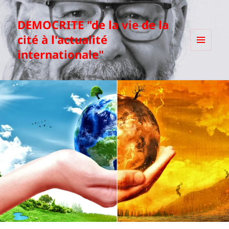
DEMOCRITE "de la vie de la
cité à l'actualité
internationale"
MENU
ET
WIDGETS