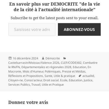
En savoir plus sur DEMOCRITE "de la vie
de la cité à l'actualité internationale"
Subscribe to get the latest posts sent to your email.
Saisissez votre adresse e-mail…
ABONNEZ-VOUS
Publié
Auteur
Catégories
16 décembre 2024
Démocrite
le
Castelsarrasin/Moissac/Valence 2026
,
CLEF/CODEX82
,
Combattre
le RN/FN
,
Départementales et régionales 2028
,
Education
,
En
Macronie
,
Mots d'Humeur
,
Polémiques
,
Presse et Médias
,
Mots-
Réflexions et Propositions
,
Sante
,
Utile & pratique
actualité
,
clés
Citoyen-ne
,
Conso'acteur
,
Droit social
,
Ecole
,
Education
,
Justice
,
Services Publics
,
Travail
,
Utile et Pratique
Donnez votre avis