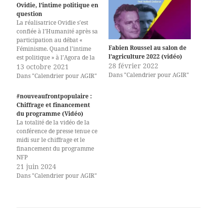
Ovidie, l’intime politique en
question
La réalisatrice Ovidie s’est
confiée à l’Humanité après sa
participation au débat «
Fabien Roussel au salon de
Féminisme. Quand l’intime
l’agriculture 2022 (vidéo)
est politique » à l’Agora de la
28 février 2022
Fête de l’Humanité. « Un
13 octobre 2021
Dans "Calendrier pour AGIR"
débat passionnant et riche en
Dans "Calendrier pour AGIR"
réactions car les thématiques
liées à la sexualité et l’intime
#nouveaufrontpopulaire :
sont rarement abordés dans
Chiffrage et financement
les milieux militants.…
du programme (Vidéo)
La totalité de la vidéo de la
conférence de presse tenue ce
midi sur le chiffrage et le
financement du programme
NFP
21 juin 2024
Dans "Calendrier pour AGIR"