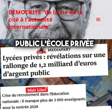
DEMOCRITE "de la vie de la
cité à l'actualité
internationale"
MENU
ET
WIDGETS