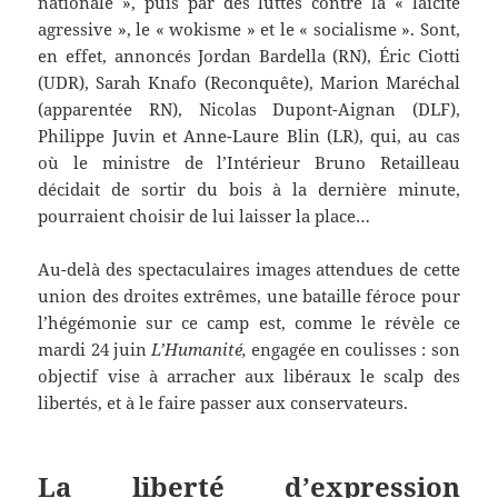
nationale », puis par des luttes contre la « laïcité
agressive », le « wokisme » et le « socialisme ». Sont,
en effet,
annoncés
Jordan Bardella (RN), Éric Ciotti
(UDR), Sarah Knafo (Reconquête), Marion Maréchal
(apparentée RN), Nicolas Dupont-Aignan (DLF),
Philippe Juvin et Anne-Laure Blin (LR), qui, au cas
où le ministre de l’Intérieur Bruno Retailleau
décidait de sortir du bois à la dernière minute,
pourraient choisir de lui laisser la place…
Au-delà des spectaculaires images attendues de cette
union des droites extrêmes, une bataille féroce pour
l’hégémonie sur ce camp est, comme le révèle ce
mardi 24 juin
L’Humanité,
engagée en coulisses : son
objectif vise à arracher aux libéraux le scalp des
libertés, et à le faire passer aux conservateurs.
La liberté d’expression