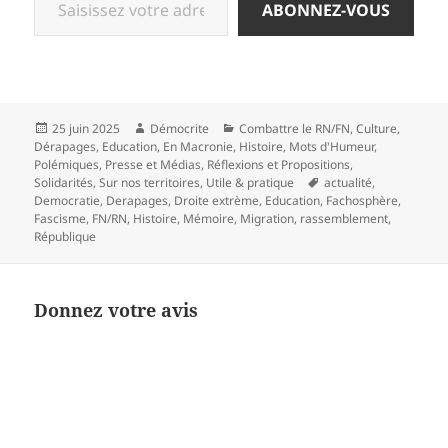
ABONNEZ-VOUS
Publié
Auteur
Catégories
25 juin 2025
Démocrite
Combattre le RN/FN
,
Culture
,
le
Dérapages
,
Education
,
En Macronie
,
Histoire
,
Mots d'Humeur
,
Polémiques
,
Presse et Médias
,
Réflexions et Propositions
,
Mots-
Solidarités
,
Sur nos territoires
,
Utile & pratique
actualité
,
clés
Democratie
,
Derapages
,
Droite extrème
,
Education
,
Fachosphère
,
Fascisme
,
FN/RN
,
Histoire
,
Mémoire
,
Migration
,
rassemblement
,
République
Donnez votre avis