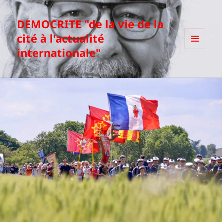
DEMOCRITE "de la vie de la
cité à l'actualité
internationale"
MENU
ET
WIDGETS