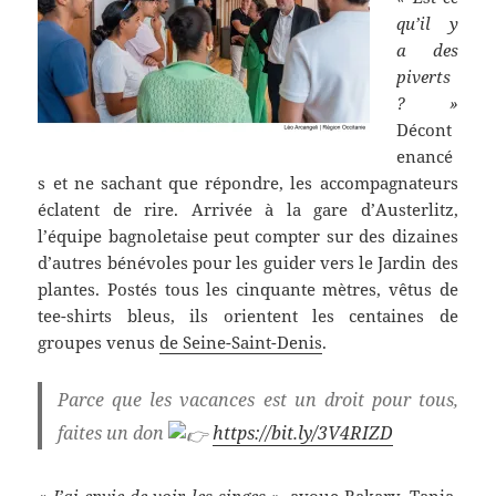
qu’il y
a des
piverts
? »
Décont
enancé
s et ne sachant que répondre, les accompagnateurs
éclatent de rire. Arrivée à la gare d’Austerlitz,
l’équipe bagnoletaise peut compter sur des dizaines
d’autres bénévoles pour les guider vers le Jardin des
plantes. Postés tous les cinquante mètres, vêtus de
tee-shirts bleus, ils orientent les centaines de
groupes venus
de Seine-Saint-Denis
.
Parce que les vacances est un droit pour tous,
faites un don
https://bit.ly/3V4RIZD
« J’ai envie de voir les singes »
, avoue Bakary. Tania,