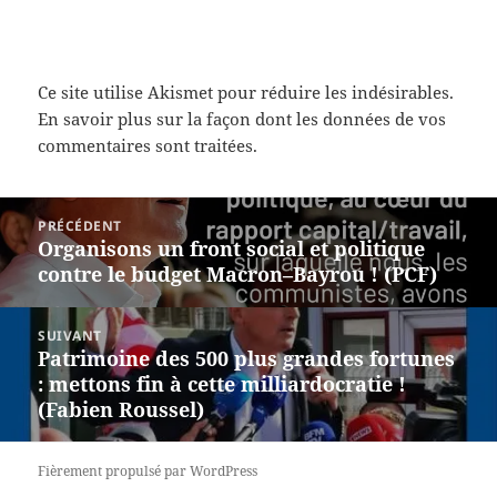
Ce site utilise Akismet pour réduire les indésirables.
En savoir plus sur la façon dont les données de vos
commentaires sont traitées
.
Navigation
PRÉCÉDENT
de
Organisons un front social et politique
Article
l’article
contre le budget Macron–Bayrou ! (PCF)
précédent :
SUIVANT
Patrimoine des 500 plus grandes fortunes
Article
: mettons fin à cette milliardocratie !
suivant :
(Fabien Roussel)
Fièrement propulsé par WordPress