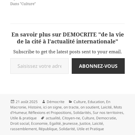
Dans "Culture"
En savoir plus sur DEMOCRITE "de la vie
de la cité à l'actualité internationale"
Subscribe to get the latest posts sent to your email.
Saisissez votre adresse e-mail…
ABONNEZ-VOUS
Publié
Auteur
Catégories
21 août 2025
Démocrite
Culture
,
Education
,
En
le
Macronie
,
Histoire
,
ici on signe, on tracte, on soutient
,
Laicité
,
Mots
d'Humeur
,
Réflexions et Propositions
,
Solidarités
,
Sur nos territoires
,
Mots-
Utile & pratique
actualité
,
Citoyen-ne
,
Culture
,
Democratie
,
clés
Droit social
,
Economie
,
Egalité
,
Jeunesse
,
Justice
,
Laicité
,
rassemblement
,
République
,
Solidarité
,
Utile et Pratique