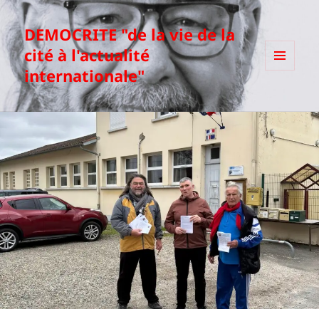
DEMOCRITE "de la vie de la
cité à l'actualité
internationale"
MENU
ET
WIDGETS