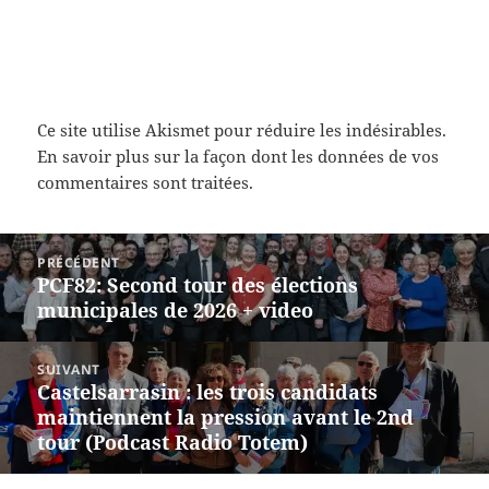
Ce site utilise Akismet pour réduire les indésirables.
En savoir plus sur la façon dont les données de vos
commentaires sont traitées
.
Navigation
PRÉCÉDENT
de
PCF82: Second tour des élections
Article
l’article
municipales de 2026 + video
précédent :
SUIVANT
Castelsarrasin : les trois candidats
Article
maintiennent la pression avant le 2nd
suivant :
tour (Podcast Radio Totem)