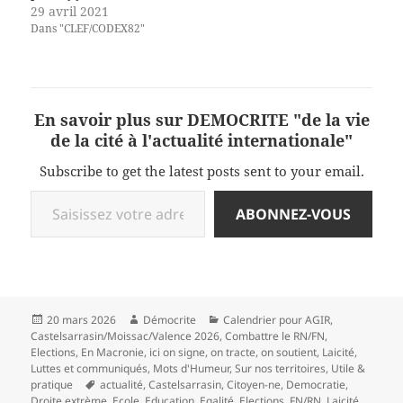
29 avril 2021
Dans "CLEF/CODEX82"
En savoir plus sur DEMOCRITE "de la vie
de la cité à l'actualité internationale"
Subscribe to get the latest posts sent to your email.
Saisissez votre adresse e-mail…
ABONNEZ-VOUS
Publié
Auteur
Catégories
20 mars 2026
Démocrite
Calendrier pour AGIR
,
le
Castelsarrasin/Moissac/Valence 2026
,
Combattre le RN/FN
,
Elections
,
En Macronie
,
ici on signe, on tracte, on soutient
,
Laicité
,
Luttes et communiqués
,
Mots d'Humeur
,
Sur nos territoires
,
Utile &
Mots-
pratique
actualité
,
Castelsarrasin
,
Citoyen-ne
,
Democratie
,
clés
Droite extrème
,
Ecole
,
Education
,
Egalité
,
Elections
,
FN/RN
,
Laicité
,