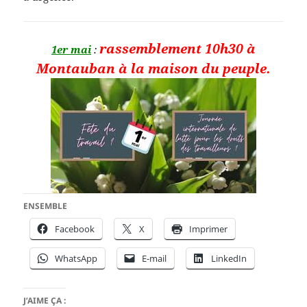
rassemblement 10h30 à
1er mai
:
Montauban à la maison du peuple.
ENSEMBLE
Facebook
X
Imprimer
WhatsApp
E-mail
LinkedIn
J’AIME ÇA :