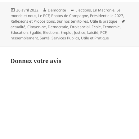
Publié
Auteur
Catégories
26 avril 2022
Démocrite
Elections
,
En Macronie
,
Le
le
monde et nous
,
Le PCF
,
Photos de Campagne
,
Présidentielle 2027
,
Mots-
Réflexions et Propositions
,
Sur nos territoires
,
Utile & pratique
clés
actualité
,
Citoyen-ne
,
Democratie
,
Droit social
,
Ecole
,
Economie
,
Education
,
Egalité
,
Elections
,
Emploi
,
Justice
,
Laicité
,
PCF
,
rassemblement
,
Santé
,
Services Publics
,
Utile et Pratique
Donnez votre avis