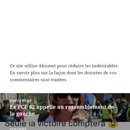
Ce site utilise Akismet pour réduire les indésirables.
En savoir plus sur la façon dont les données de vos
commentaires sont traitées
.
Navigation
PRÉCÉDENT
de
Le PCF 82 appelle au rassemblement de
Article
l’article
la gauche
précédent :
SUIVANT