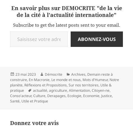
En savoir plus sur DEMOCRITE "de la vie
de la cité à l'actualité internationale"
Subscribe to get the latest posts sent to your email.
Saisissez votre adresse e-mail…
ABONNEZ-VOUS
Publié
Auteur
Catégories
23 mai 2023
Démocrite
Archives
,
Demain reste à
le
construire
,
En Macronie
,
Le monde et nous
,
Mots d'Humeur
,
Notre
planète
,
Réflexions et Propositions
,
Sur nos territoires
,
Utile &
Mots-
pratique
actualité
,
agriculture
,
Alimentation
,
Citoyen-ne
,
clés
Conso'acteur
,
Culture
,
Derapages
,
Ecologie
,
Economie
,
Justice
,
Santé
,
Utile et Pratique
Donnez votre avis