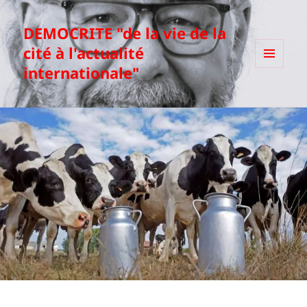
DEMOCRITE "de la vie de la
cité à l'actualité
internationale"
MENU
ET
WIDGETS