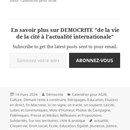
Dans "Calendrier pour AGIR"
En savoir plus sur DEMOCRITE "de la vie
de la cité à l'actualité internationale"
Subscribe to get the latest posts sent to your email.
Saisissez votre adresse e-mail…
ABONNEZ-VOUS
Publié
Auteur
Catégories
14 mars 2024
Démocrite
Calendrier pour AGIR
,
le
Culture
,
Demain reste à construire
,
Dérapages
,
Education
,
Elus(es)
en direct
,
En Macronie
,
ici on signe, on tracte, on soutient
,
Laicité
,
Luttes et communiqués
,
Mots d'Humeur
,
Photos de Campagne
,
Polémiques
,
Presse et Médias
,
Réflexions et Propositions
,
Mots-
Solidarités
,
Sur nos territoires
,
Utile & pratique
actualité
,
clés
Citoyen-ne
,
Droit social
,
Ecole
,
Education
,
Egalité
,
Jeunesse
,
Justice
,