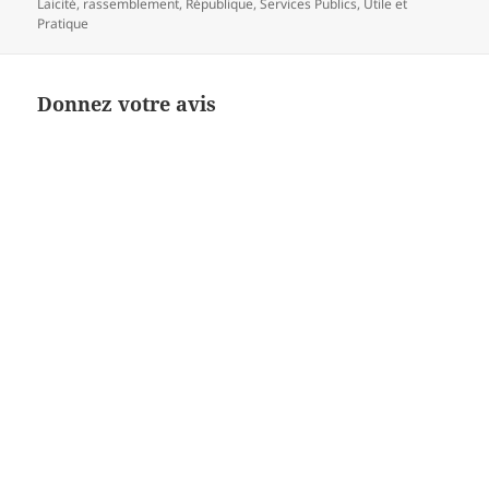
Laicité
,
rassemblement
,
République
,
Services Publics
,
Utile et
Pratique
Donnez votre avis