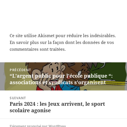
Ce site utilise Akismet pour réduire les indésirables.
En savoir plus sur la façon dont les données de vos
commentaires sont traitées
.
Navigation
PRÉCÉDENT
de
“L’argent public pour l’école publique “:
Article
l’article
associations et syndicats s’organisent
précédent :
SUIVANT
Paris 2024 : les Jeux arrivent, le sport
Article
scolaire agonise
suivant :
Fièrement propulsé par WordPress