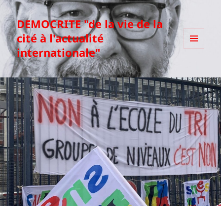
DEMOCRITE "de la vie de la
cité à l'actualité
internationale"
MENU
ET
WIDGETS