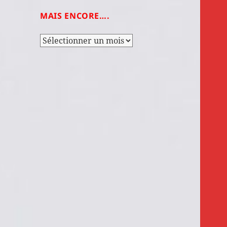
MAIS ENCORE….
Mais
encore….