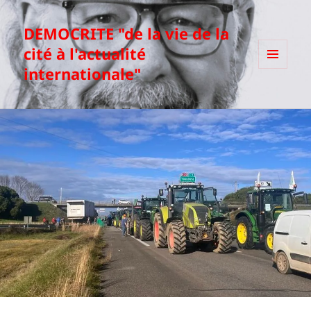
DEMOCRITE "de la vie de la
cité à l'actualité
internationale"
MENU
ET
WIDGETS