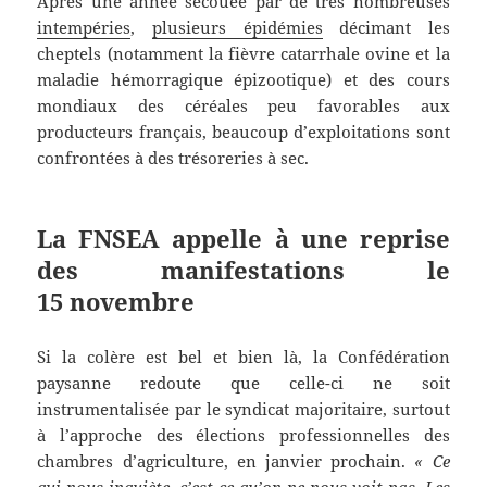
Après une année secouée par de très nombreuses
intempéries
,
plusieurs épidémies
décimant les
cheptels (notamment la fièvre catarrhale ovine et la
maladie hémorragique épizootique) et des cours
mondiaux des céréales peu favorables aux
producteurs français, beaucoup d’exploitations sont
confrontées à des trésoreries à sec.
La FNSEA appelle à une reprise
des manifestations le
15 novembre
Si la colère est bel et bien là, la Confédération
paysanne redoute que celle-ci ne soit
instrumentalisée par le syndicat majoritaire, surtout
à l’approche des élections professionnelles des
chambres d’agriculture, en janvier prochain.
« Ce
qui nous inquiète, c’est ce qu’on ne nous voit pas. Les