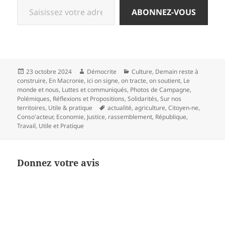
ABONNEZ-VOUS
Publié
Auteur
Catégories
23 octobre 2024
Démocrite
Culture
,
Demain reste à
le
construire
,
En Macronie
,
ici on signe, on tracte, on soutient
,
Le
monde et nous
,
Luttes et communiqués
,
Photos de Campagne
,
Polémiques
,
Réflexions et Propositions
,
Solidarités
,
Sur nos
Mots-
territoires
,
Utile & pratique
actualité
,
agriculture
,
Citoyen-ne
,
clés
Conso'acteur
,
Economie
,
Justice
,
rassemblement
,
République
,
Travail
,
Utile et Pratique
Donnez votre avis