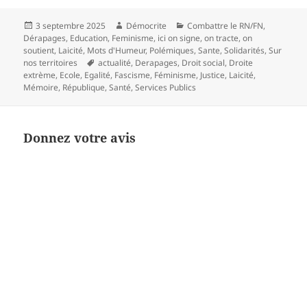
Publié
Auteur
Catégories
3 septembre 2025
Démocrite
Combattre le RN/FN
,
le
Dérapages
,
Education
,
Feminisme
,
ici on signe, on tracte, on
soutient
,
Laicité
,
Mots d'Humeur
,
Polémiques
,
Sante
,
Solidarités
,
Sur
Mots-
nos territoires
actualité
,
Derapages
,
Droit social
,
Droite
clés
extrème
,
Ecole
,
Egalité
,
Fascisme
,
Féminisme
,
Justice
,
Laicité
,
Mémoire
,
République
,
Santé
,
Services Publics
Donnez votre avis