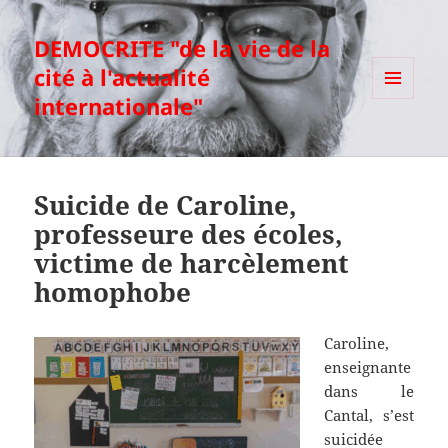
DEMOCRITE "de la vie de la
cité à l'actualité
internationale"
MENU
ET
WIDGETS
Suicide de Caroline,
professeure des écoles,
victime de harcèlement
homophobe
Caroline,
enseignante
dans le
Cantal, s’est
suicidée