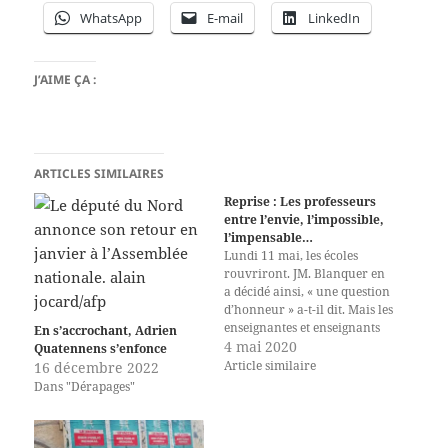
WhatsApp
E-mail
LinkedIn
J’AIME ÇA :
ARTICLES SIMILAIRES
Reprise : Les professeurs
entre l’envie, l’impossible,
l’impensable…
Lundi 11 mai, les écoles
rouvriront. JM. Blanquer en
a décidé ainsi, « une question
d’honneur » a-t-il dit. Mais les
enseignantes et enseignants
En s’accrochant, Adrien
sont-ils prêts ? Outre les
4 mai 2020
Quatennens s’enfonce
inquiétudes qu’ils ressentent
Article similaire
16 décembre 2022
et pour la grande majorité la
Dans "Dérapages"
volonté de revoir leurs
élèves, c’est la
communication ministérielle