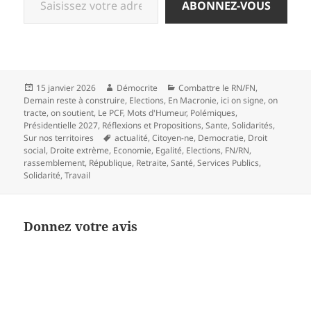
ABONNEZ-VOUS
Publié
Auteur
Catégories
15 janvier 2026
Démocrite
Combattre le RN/FN
,
le
Demain reste à construire
,
Elections
,
En Macronie
,
ici on signe, on
tracte, on soutient
,
Le PCF
,
Mots d'Humeur
,
Polémiques
,
Présidentielle 2027
,
Réflexions et Propositions
,
Sante
,
Solidarités
,
Mots-
Sur nos territoires
actualité
,
Citoyen-ne
,
Democratie
,
Droit
clés
social
,
Droite extrème
,
Economie
,
Egalité
,
Elections
,
FN/RN
,
rassemblement
,
République
,
Retraite
,
Santé
,
Services Publics
,
Solidarité
,
Travail
Donnez votre avis