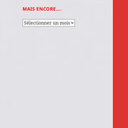
MAIS ENCORE….
Mais
encore….