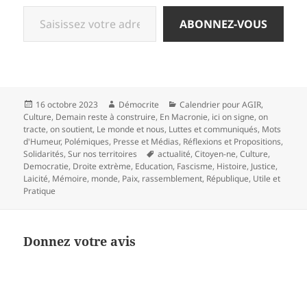
Saisissez votre adresse e-mail…
ABONNEZ-VOUS
Publié
Auteur
Catégories
16 octobre 2023
Démocrite
Calendrier pour AGIR
,
le
Culture
,
Demain reste à construire
,
En Macronie
,
ici on signe, on
tracte, on soutient
,
Le monde et nous
,
Luttes et communiqués
,
Mots
d'Humeur
,
Polémiques
,
Presse et Médias
,
Réflexions et Propositions
,
Mots-
Solidarités
,
Sur nos territoires
actualité
,
Citoyen-ne
,
Culture
,
clés
Democratie
,
Droite extrème
,
Education
,
Fascisme
,
Histoire
,
Justice
,
Laicité
,
Mémoire
,
monde
,
Paix
,
rassemblement
,
République
,
Utile et
Pratique
Donnez votre avis