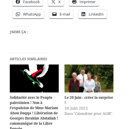
Facebook
X
Imprimer
WhatsApp
E-mail
LinkedIn
J’AIME ÇA :
ARTICLES SIMILAIRES
Solidarité avec le Peuple
Le 20 Juin : créer la surprise
palestinien ! Non à
!
l’expulsion de Mme Mariam
18 juin 2021
Abou Daqqa ! Libération de
Dans "Calendrier pour AGIR"
Georges Ibrahim Abdallah !
communiqué de la Libre
Pensée