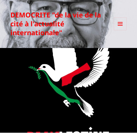
DEMOCRITE "de la vie de la
cité à l'actualité
internationale"
MENU
ET
WIDGETS