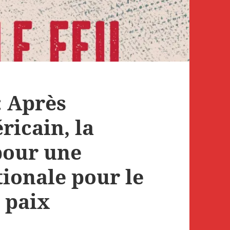
 : Après
ricain, la
pour une
tionale pour le
a paix