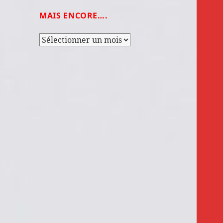
MAIS ENCORE….
Mais
encore….