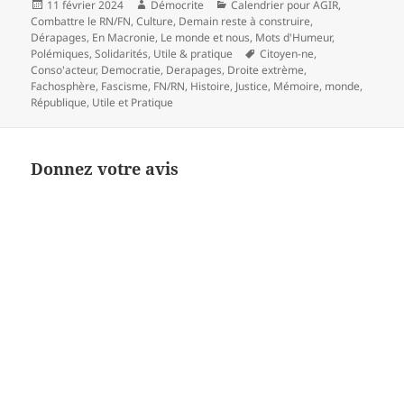
Publié
Auteur
Catégories
11 février 2024
Démocrite
Calendrier pour AGIR
,
le
Combattre le RN/FN
,
Culture
,
Demain reste à construire
,
Dérapages
,
En Macronie
,
Le monde et nous
,
Mots d'Humeur
,
Mots-
Polémiques
,
Solidarités
,
Utile & pratique
Citoyen-ne
,
clés
Conso'acteur
,
Democratie
,
Derapages
,
Droite extrème
,
Fachosphère
,
Fascisme
,
FN/RN
,
Histoire
,
Justice
,
Mémoire
,
monde
,
République
,
Utile et Pratique
Donnez votre avis