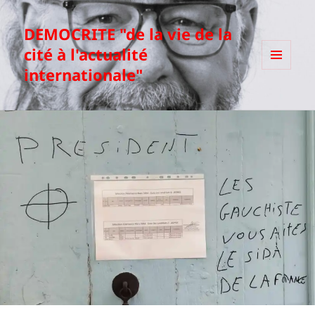
DEMOCRITE "de la vie de la
cité à l'actualité
internationale"
MENU
ET
WIDGETS