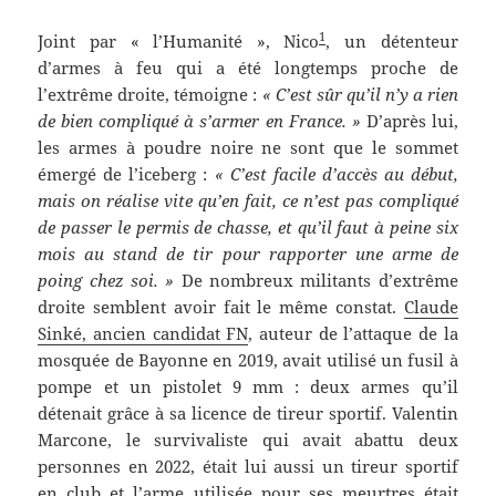
1
Joint par « l’Humanité », Nico
, un détenteur
d’armes à feu qui a été longtemps proche de
l’extrême droite, témoigne :
« C’est sûr qu’il n’y a rien
de bien compliqué à s’armer en France. »
D’après lui,
les armes à poudre noire ne sont que le sommet
émergé de l’iceberg :
« C’est facile d’accès au début,
mais on réalise vite qu’en fait, ce n’est pas compliqué
de passer le permis de chasse, et qu’il faut à peine six
mois au stand de tir pour rapporter une arme de
poing chez soi. »
De nombreux militants d’extrême
droite semblent avoir fait le même constat.
Claude
Sinké, ancien candidat FN
, auteur de l’attaque de la
mosquée de Bayonne en 2019, avait utilisé un fusil à
pompe et un pistolet 9 mm : deux armes qu’il
détenait grâce à sa licence de tireur sportif. Valentin
Marcone, le survivaliste qui avait abattu deux
personnes en 2022, était lui aussi un tireur sportif
en club et l’arme utilisée pour ses meurtres était