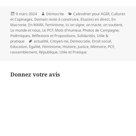
Publié
Auteur
Catégories
9 mars 2024
Démocrite
Calendrier pour AGIR
,
Cultures
le
et Copinages
,
Demain reste à construire
,
Elus(es) en direct
,
En
Macronie
,
En MARX
,
Feminisme
,
ici on signe, on tracte, on soutient
,
Le monde et nous
,
Le PCF
,
Mots d'Humeur
,
Photos de Campagne
,
Polémiques
,
Réflexions et Propositions
,
Solidarités
,
Utile &
Mots-
pratique
actualité
,
Citoyen-ne
,
Democratie
,
Droit social
,
clés
Education
,
Egalité
,
Féminisme
,
Histoire
,
Justice
,
Mémoire
,
PCF
,
rassemblement
,
République
,
Utile et Pratique
Donnez votre avis