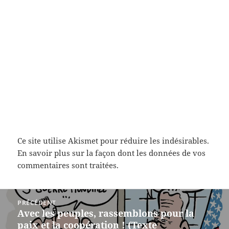
Ce site utilise Akismet pour réduire les indésirables.
En savoir plus sur la façon dont les données de vos
commentaires sont traitées
.
Navigation
PRÉCÉDENT
de
Avec les peuples, rassemblons pour la
Article
l’article
paix et la coopération ! (Texte
précédent :