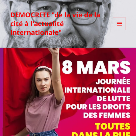
DEMOCRITE "de la vie de la
cité à l'actualité
internationale"
MENU
ET
WIDGETS