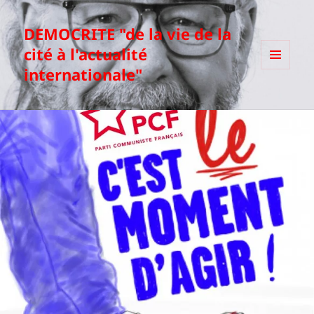
DEMOCRITE "de la vie de la
cité à l'actualité
internationale"
MENU
ET
WIDGETS