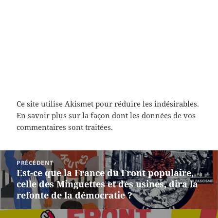
Ce site utilise Akismet pour réduire les indésirables.
En savoir plus sur la façon dont les données de vos
commentaires sont traitées
.
Navigation
PRÉCÉDENT
de
Est-ce que la France du Front populaire,
Article
l’article
celle des Minguettes et des usines, dira la
précédent :
refonte de la démocratie ?