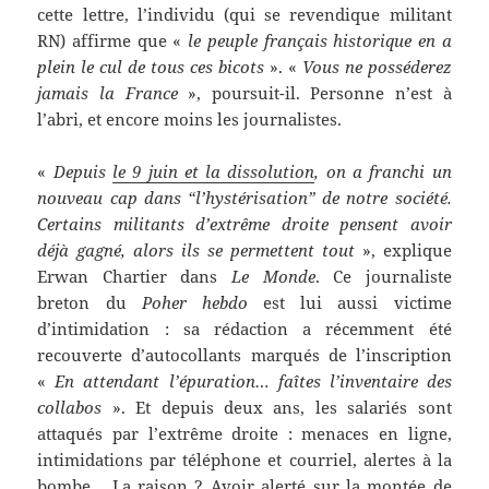
cette lettre, l’individu (qui se revendique militant
RN) affirme que «
le peuple français historique en a
plein le cul de tous ces bicots
». «
Vous ne posséderez
jamais la France
», poursuit-il. Personne n’est à
l’abri, et encore moins les journalistes.
«
Depuis
le 9 juin et la dissolution
, on a franchi un
nouveau cap dans “l’hystérisation” de notre société.
Certains militants d’extrême droite pensent avoir
déjà gagné, alors ils se permettent tout
», explique
Erwan Chartier dans
Le Monde
. Ce journaliste
breton du
Poher hebdo
est lui aussi victime
d’intimidation : sa rédaction a récemment été
recouverte d’autocollants marqués de l’inscription
«
En attendant l’épuration… faîtes l’inventaire des
collabos
». Et depuis deux ans, les salariés sont
attaqués par l’extrême droite : menaces en ligne,
intimidations par téléphone et courriel, alertes à la
bombe… La raison ? Avoir alerté sur
la montée de