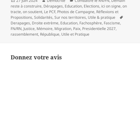
Publié
Auteur
Catégories
27 juin 2024
Démocrite
Combattre le RN/FN
,
Demain
le
reste à construire
,
Dérapages
,
Education
,
Elections
,
ici on signe, on
tracte, on soutient
,
Le PCF
,
Photos de Campagne
,
Réflexions et
Mots-
Propositions
,
Solidarités
,
Sur nos territoires
,
Utile & pratique
clés
Derapages
,
Droite extrème
,
Education
,
Fachosphère
,
Fascisme
,
FN/RN
,
Justice
,
Mémoire
,
Migration
,
Paix
,
Presidentielle 2027
,
rassemblement
,
République
,
Utile et Pratique
Donnez votre avis