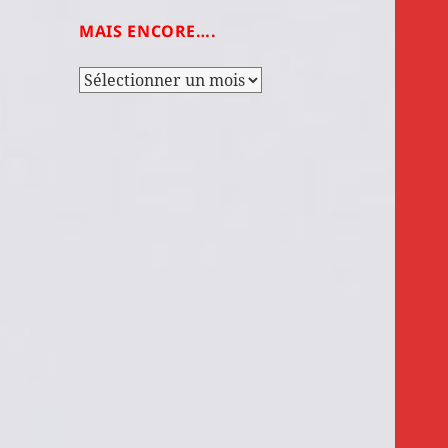
MAIS ENCORE….
Mais
encore….