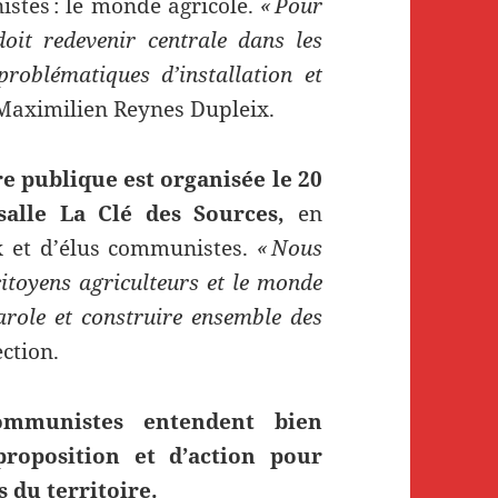
stes : le monde agricole.
« Pour
oit redevenir centrale dans les
roblématiques d’installation et
é Maximilien Reynes Dupleix.
 publique est organisée le 20
alle La Clé des Sources,
en
x et d’élus communistes.
« Nous
citoyens agriculteurs et le monde
arole et construire ensemble des
ection.
communistes entendent bien
roposition et d’action pour
 du territoire.