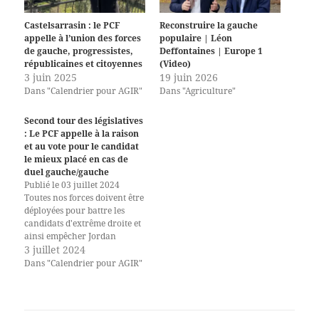
Castelsarrasin : le PCF
Reconstruire la gauche
appelle à l’union des forces
populaire | Léon
de gauche, progressistes,
Deffontaines | Europe 1
républicaines et citoyennes
(Video)
3 juin 2025
19 juin 2026
Dans "Calendrier pour AGIR"
Dans "Agriculture"
Second tour des législatives
: Le PCF appelle à la raison
et au vote pour le candidat
le mieux placé en cas de
duel gauche/gauche
Publié le 03 juillet 2024
Toutes nos forces doivent être
déployées pour battre les
candidats d'extrême droite et
ainsi empêcher Jordan
Bardella de disposer d’une
3 juillet 2024
majorité absolue. La forte
Dans "Calendrier pour AGIR"
mobilisation des Français·es
pour donner un maximum
de voix au Nouveau front
populaire doit être respectée :