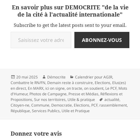
des duels entre candidats…
En savoir plus sur DEMOCRITE "de la vie
de la cité à l'actualité internationale"
Subscribe to get the latest posts sent to your email.
Saisissez votre adresse e-mail…
ABONNEZ-VOUS
Publié
Auteur
Catégories
20 mai 2025
Démocrite
Calendrier pour AGIR
,
le
Combattre le RN/FN
,
Demain reste à construire
,
Elections
,
Elus(es)
en direct
,
En MARX
,
ici on signe, on tracte, on soutient
,
Le PCF
,
Mots
d'Humeur
,
Photos de Campagne
,
Presse et Médias
,
Réflexions et
Mots-
Propositions
,
Sur nos territoires
,
Utile & pratique
actualité
,
clés
Citoyen-ne
,
Commune
,
Democratie
,
Elections
,
PCF
,
rassemblement
,
République
,
Services Publics
,
Utile et Pratique
Donnez votre avis