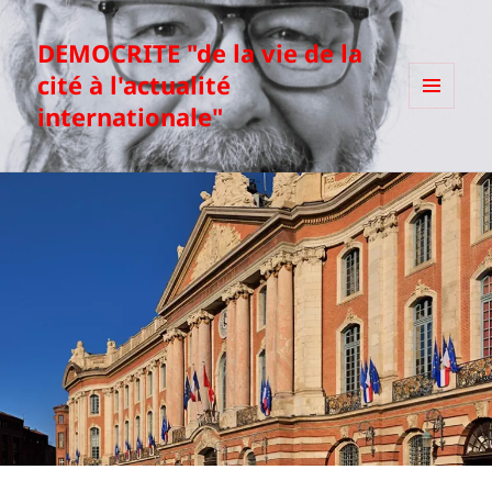
DEMOCRITE "de la vie de la
cité à l'actualité
internationale"
MENU
ET
WIDGETS