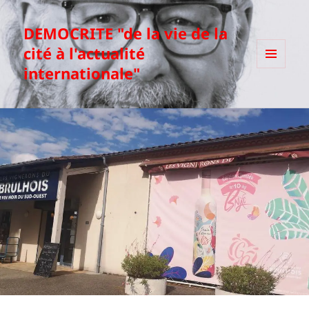
DEMOCRITE "de la vie de la
cité à l'actualité
internationale"
MENU
ET
WIDGETS