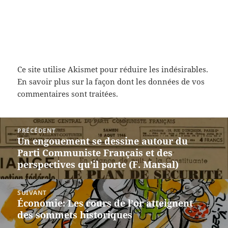
Ce site utilise Akismet pour réduire les indésirables.
En savoir plus sur la façon dont les données de vos
commentaires sont traitées
.
Navigation
PRÉCÉDENT
de
Un engouement se dessine autour du
Article
l’article
Parti Communiste Français et des
précédent :
perspectives qu’il porte (F. Marsal)
SUIVANT
Économie: Les cours de l’or atteignent
Article
des sommets historiques
suivant :