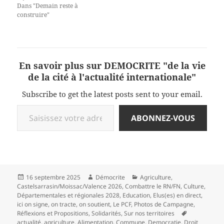
Dans "Demain reste à
construire"
En savoir plus sur DEMOCRITE "de la vie
de la cité à l'actualité internationale"
Subscribe to get the latest posts sent to your email.
Saisissez votre adresse e-mail…
ABONNEZ-VOUS
Publié
Auteur
Catégories
16 septembre 2025
Démocrite
Agriculture
,
le
Castelsarrasin/Moissac/Valence 2026
,
Combattre le RN/FN
,
Culture
,
Départementales et régionales 2028
,
Education
,
Elus(es) en direct
,
ici on signe, on tracte, on soutient
,
Le PCF
,
Photos de Campagne
,
Mots-
Réflexions et Propositions
,
Solidarités
,
Sur nos territoires
clés
actualité
,
agriculture
,
Alimentation
,
Commune
,
Democratie
,
Droit