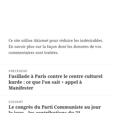
Ce site utilise Akismet pour réduire les indésirables.
En savoir plus sur la façon dont les données de vos
commentaires sont traitées
.
Navigation
PRÉCÉDENT
de
Fusillade à Paris contre le centre culturel
Article
l’article
kurde : ce que l’on sait + appel à
précédent :
Manifester
SUIVANT
Le congrès du Parti Communiste au jour
Article
le jour – les contributions du 21