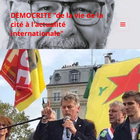
DEMOCRITE "de la vie de la
cité à l'actualité
internationale"
MENU
ET
WIDGETS