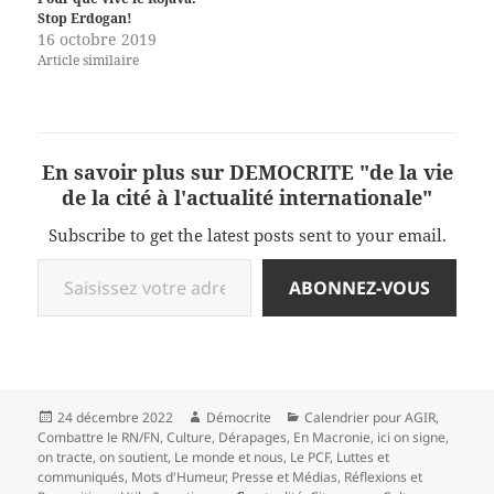
Stop Erdogan!
16 octobre 2019
Article similaire
En savoir plus sur DEMOCRITE "de la vie
de la cité à l'actualité internationale"
Subscribe to get the latest posts sent to your email.
Saisissez votre adresse e-mail…
ABONNEZ-VOUS
Publié
Auteur
Catégories
24 décembre 2022
Démocrite
Calendrier pour AGIR
,
le
Combattre le RN/FN
,
Culture
,
Dérapages
,
En Macronie
,
ici on signe,
on tracte, on soutient
,
Le monde et nous
,
Le PCF
,
Luttes et
communiqués
,
Mots d'Humeur
,
Presse et Médias
,
Réflexions et