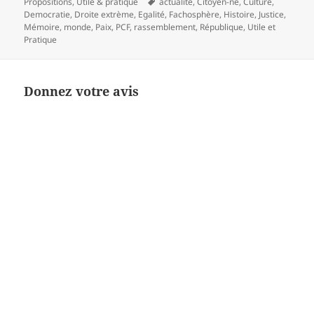
Mots-
Propositions
,
Utile & pratique
actualité
,
Citoyen-ne
,
Culture
,
clés
Democratie
,
Droite extrème
,
Egalité
,
Fachosphère
,
Histoire
,
Justice
,
Mémoire
,
monde
,
Paix
,
PCF
,
rassemblement
,
République
,
Utile et
Pratique
Donnez votre avis