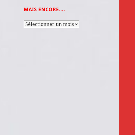
MAIS ENCORE….
Mais
encore….