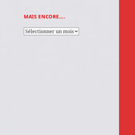
MAIS ENCORE….
Mais
encore….