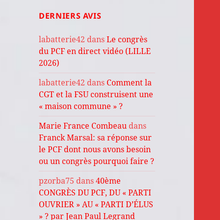
DERNIERS AVIS
labatterie42
dans
Le congrès
du PCF en direct vidéo (LILLE
2026)
labatterie42
dans
Comment la
CGT et la FSU construisent une
« maison commune » ?
Marie France Combeau
dans
Franck Marsal: sa réponse sur
le PCF dont nous avons besoin
ou un congrès pourquoi faire ?
pzorba75
dans
40ème
CONGRÈS DU PCF, DU « PARTI
OUVRIER » AU « PARTI D’ÉLUS
» ? par Jean Paul Legrand