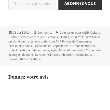
ABONNEZ-VOUS
Publié
Auteur
Catégories
28 avril 2024
Démocrite
Calendrier pour AGIR
,
Culture
,
le
Demain reste à construire
,
Elections
,
Elus(es) en direct
,
En MARX
,
ici
on signe, on tracte, on soutient
,
Le PCF
,
Photos de Campagne
,
Presse et Médias
,
Réflexions et Propositions
,
Sur nos territoires
,
Mots-
Utile & pratique
actualité
,
agriculture
,
Alimentation
,
Citoyen-ne
,
clés
Ecologie
,
Elections
,
Europe
,
PCF
,
rassemblement
,
République
,
Travail
,
Utile et Pratique
Donnez votre avis