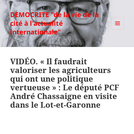
DEMOCRITE "de la vie de la
cité à l'actualité
internationale"
MENU
ET
WIDGETS
VIDÉO. « Il faudrait
valoriser les agriculteurs
qui ont une politique
vertueuse » : Le député PCF
André Chassaigne en visite
dans le Lot-et-Garonne