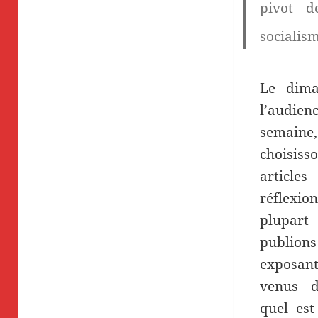
pivot d
socialism
Le dima
l’audie
semain
choisis
articl
réflexio
plupart
publio
exposan
venus d
quel est