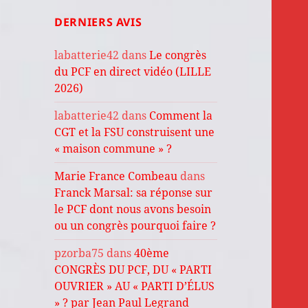
DERNIERS AVIS
labatterie42
dans
Le congrès
du PCF en direct vidéo (LILLE
2026)
labatterie42
dans
Comment la
CGT et la FSU construisent une
« maison commune » ?
Marie France Combeau
dans
Franck Marsal: sa réponse sur
le PCF dont nous avons besoin
ou un congrès pourquoi faire ?
pzorba75
dans
40ème
CONGRÈS DU PCF, DU « PARTI
OUVRIER » AU « PARTI D’ÉLUS
» ? par Jean Paul Legrand