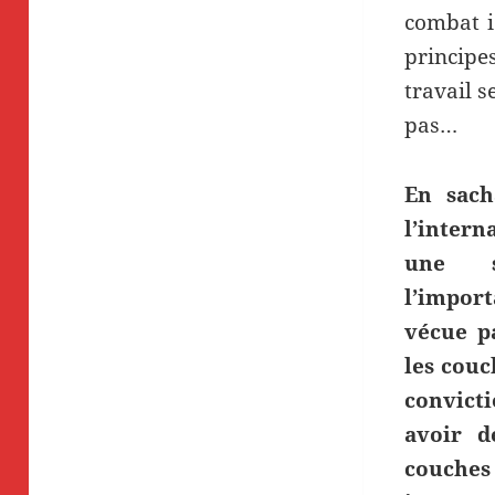
combat i
principes
travail s
pas…
En sach
l’intern
une so
l’impor
vécue pa
les couc
convicti
avoir d
couche