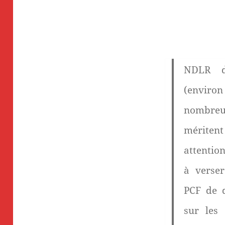
NDLR d
(enviro
nombreus
mériten
attentio
à verser
PCF de 
sur les