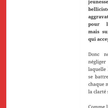
jeunes
bellic
aggravat
pour l
mais su
qui acce
Donc n
négliger
laquelle
se battre
chaque 
la clarté
Comme le