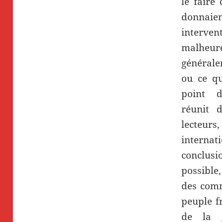
le faire 
donnai
interve
malhe
générale
ou ce qu
point d
réunit d
lecteurs,
intern
conclus
possible
des comm
peuple f
de la 