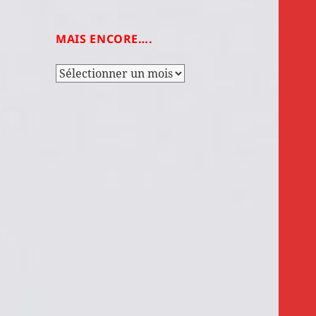
MAIS ENCORE….
Mais
encore….