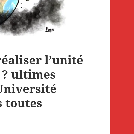
éaliser l’unité
? ultimes
Université
s toutes