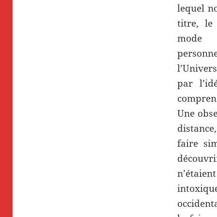
lequel no
titre, l
mode 
personn
l’Univer
par l’id
compren
Une obse
distance
faire si
découvri
n’étaien
intoxiq
occident