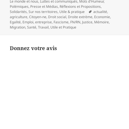
Le monde et nous
,
Luttes et communiqués
,
Mots d'Humeur
,
Polémiques
,
Presse et Médias
,
Réflexions et Propositions
,
Mots-
Solidarités
,
Sur nos territoires
,
Utile & pratique
actualité
,
clés
agriculture
,
Citoyen-ne
,
Droit social
,
Droite extrème
,
Economie
,
Egalité
,
Emploi
,
entreprise
,
Fascisme
,
FN/RN
,
Justice
,
Mémoire
,
Migration
,
Santé
,
Travail
,
Utile et Pratique
Donnez votre avis