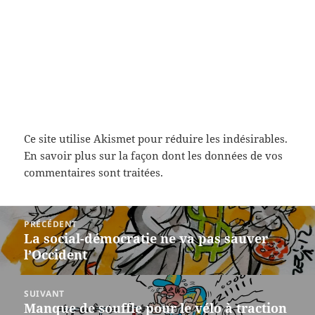
Ce site utilise Akismet pour réduire les indésirables.
En savoir plus sur la façon dont les données de vos
commentaires sont traitées
.
Navigation
PRÉCÉDENT
de
La social-démocratie ne va pas sauver
Article
l’article
l’Occident
précédent :
SUIVANT
Manque de souffle pour le vélo à traction
Article