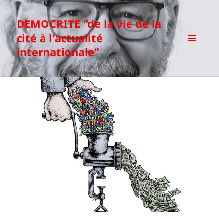
DEMOCRITE "de la vie de la
cité à l'actualité
internationale"
MENU
ET
WIDGETS