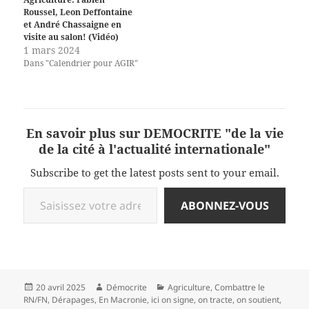
Roussel, Leon Deffontaine
et André Chassaigne en
visite au salon! (Vidéo)
1 mars 2024
Dans "Calendrier pour AGIR"
En savoir plus sur DEMOCRITE "de la vie
de la cité à l'actualité internationale"
Subscribe to get the latest posts sent to your email.
Saisissez votre adresse e-mail…
ABONNEZ-VOUS
Publié
Auteur
Catégories
20 avril 2025
Démocrite
Agriculture
,
Combattre le
le
RN/FN
,
Dérapages
,
En Macronie
,
ici on signe, on tracte, on soutient
,