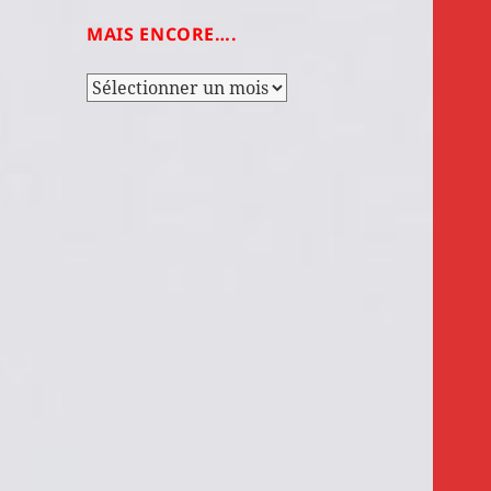
MAIS ENCORE….
Mais
encore….