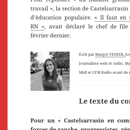
travail », la section de Castelsarras
d’éducation populaire.
« Il faut en
RN »
, avait déclaré le chef de fil
février dernier.
Écrit par
Margot VENIER,
Jo
Journaliste web et radio, 
Midi et CFM Radio avant de 
Le texte du c
Pour un « Castelsarrasin en com
forces de gauche, progressistes
, ré