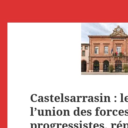
Castelsarrasin : l
l’union des force
progressistes, ré