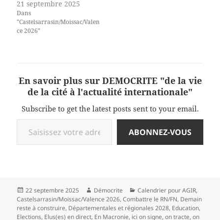
21 septembre 2025
Dans
"Castelsarrasin/Moissac/Valen
ce 2026"
En savoir plus sur DEMOCRITE "de la vie
de la cité à l'actualité internationale"
Subscribe to get the latest posts sent to your email.
Saisissez votre adresse e-mail…
ABONNEZ-VOUS
Publié
Auteur
Catégories
22 septembre 2025
Démocrite
Calendrier pour AGIR
,
le
Castelsarrasin/Moissac/Valence 2026
,
Combattre le RN/FN
,
Demain
reste à construire
,
Départementales et régionales 2028
,
Education
,
Elections
,
Elus(es) en direct
,
En Macronie
,
ici on signe, on tracte, on