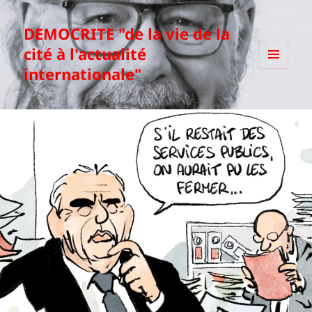
DEMOCRITE "de la vie de la
cité à l'actualité
internationale"
MENU
ET
WIDGETS