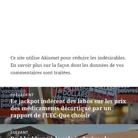
Ce site utilise Akismet pour réduire les indésirables.
En savoir plus sur la façon dont les données de vos
commentaires sont traitées
.
Navigation
PRÉCÉDENT
de
Le jackpot indécent des labos sur les prix
Article
l’article
des médicaments décortiqué par un
précédent :
rapport de l’UFC-Que choisir
SUIVANT