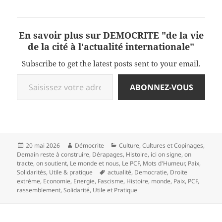
En savoir plus sur DEMOCRITE "de la vie
de la cité à l'actualité internationale"
Subscribe to get the latest posts sent to your email.
Saisissez votre adresse e-mail…
ABONNEZ-VOUS
Publié
Auteur
Catégories
20 mai 2026
Démocrite
Culture
,
Cultures et Copinages
,
le
Demain reste à construire
,
Dérapages
,
Histoire
,
ici on signe, on
tracte, on soutient
,
Le monde et nous
,
Le PCF
,
Mots d'Humeur
,
Paix
,
Mots-
Solidarités
,
Utile & pratique
actualité
,
Democratie
,
Droite
clés
extrème
,
Economie
,
Energie
,
Fascisme
,
Histoire
,
monde
,
Paix
,
PCF
,
rassemblement
,
Solidarité
,
Utile et Pratique