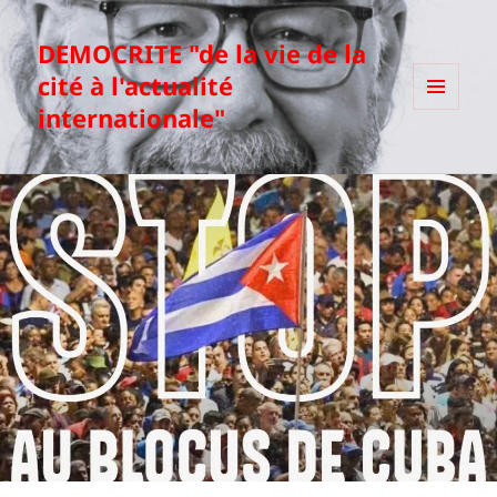
DEMOCRITE "de la vie de la
cité à l'actualité
internationale"
MENU
ET
WIDGETS