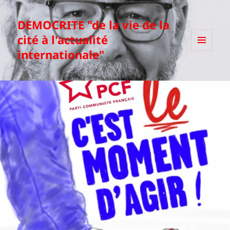
DEMOCRITE "de la vie de la
cité à l'actualité
internationale"
MENU
ET
WIDGETS