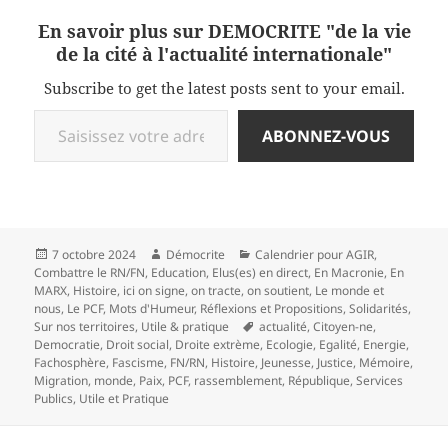
En savoir plus sur DEMOCRITE "de la vie
de la cité à l'actualité internationale"
Subscribe to get the latest posts sent to your email.
Saisissez votre adresse e-mail…
ABONNEZ-VOUS
Publié
Auteur
Catégories
7 octobre 2024
Démocrite
Calendrier pour AGIR
,
le
Combattre le RN/FN
,
Education
,
Elus(es) en direct
,
En Macronie
,
En
MARX
,
Histoire
,
ici on signe, on tracte, on soutient
,
Le monde et
nous
,
Le PCF
,
Mots d'Humeur
,
Réflexions et Propositions
,
Solidarités
,
Mots-
Sur nos territoires
,
Utile & pratique
actualité
,
Citoyen-ne
,
clés
Democratie
,
Droit social
,
Droite extrème
,
Ecologie
,
Egalité
,
Energie
,
Fachosphère
,
Fascisme
,
FN/RN
,
Histoire
,
Jeunesse
,
Justice
,
Mémoire
,
Migration
,
monde
,
Paix
,
PCF
,
rassemblement
,
République
,
Services
Publics
,
Utile et Pratique