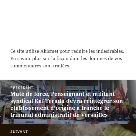
Ce site utilise Akismet pour réduire les indésirables.
En savoir plus sur la façon dont les données de vos
commentaires sont traitées
.
Navigation
PRÉCÉDENT
de
Muté de force, l’enseignant et militant
Article
l’article
syndical Kaï Terada devra réintégrer son
précédent :
établissement d’origine a tranché le
tribunal administratif de Versailles
SUIVANT