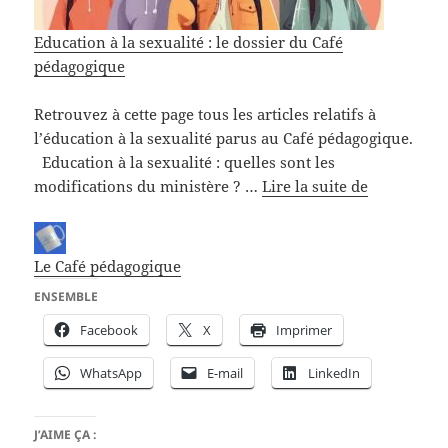
Education à la sexualité : le dossier du Café
pédagogique
Retrouvez à cette page tous les articles relatifs à
l’éducation à la sexualité parus au Café pédagogique.
Education à la sexualité : quelles sont les
Education
modifications du ministère ? …
Lire la suite de
à
la
sexualité
Le Café pédagogique
:
ENSEMBLE
le
dossier
Facebook
X
Imprimer
du
WhatsApp
E-mail
LinkedIn
Café
pédagogiq
J’AIME ÇA :