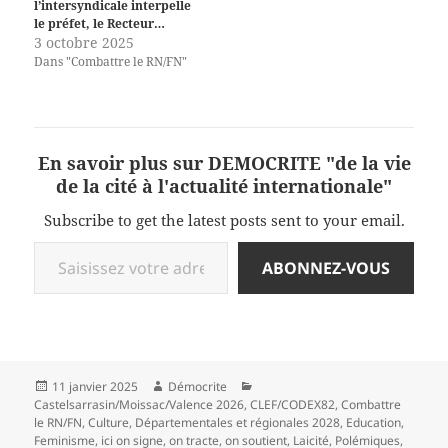
l’intersyndicale interpelle
le préfet, le Recteur…
3 octobre 2025
Dans "Combattre le RN/FN"
En savoir plus sur DEMOCRITE "de la vie
de la cité à l'actualité internationale"
Subscribe to get the latest posts sent to your email.
Saisissez votre adresse e-mail…
ABONNEZ-VOUS
Publié
Auteur
Catégories
11 janvier 2025
Démocrite
le
Castelsarrasin/Moissac/Valence 2026
,
CLEF/CODEX82
,
Combattre
le RN/FN
,
Culture
,
Départementales et régionales 2028
,
Education
,
Feminisme
,
ici on signe, on tracte, on soutient
,
Laicité
,
Polémiques
,