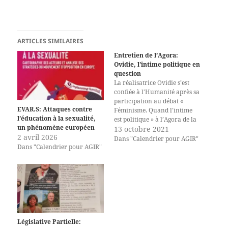
ARTICLES SIMILAIRES
Entretien de l’Agora:
Ovidie, l’intime politique en
question
La réalisatrice Ovidie s’est
confiée à l’Humanité après sa
participation au débat «
EVAR.S: Attaques contre
Féminisme. Quand l’intime
l’éducation à la sexualité,
est politique » à l’Agora de la
un phénomène européen
Fête de l’Humanité. « Un
13 octobre 2021
2 avril 2026
débat passionnant et riche en
Dans "Calendrier pour AGIR"
Dans "Calendrier pour AGIR"
réactions car les thématiques
liées à la sexualité et l’intime
sont rarement abordés dans
les milieux militants.…
Législative Partielle: