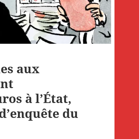
ues aux
ent
ros à l’État,
 d’enquête du