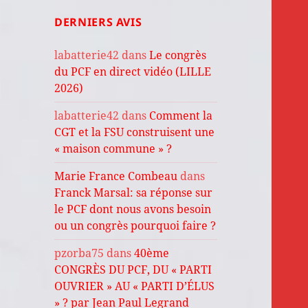
DERNIERS AVIS
labatterie42
dans
Le congrès
du PCF en direct vidéo (LILLE
2026)
labatterie42
dans
Comment la
CGT et la FSU construisent une
« maison commune » ?
Marie France Combeau
dans
Franck Marsal: sa réponse sur
le PCF dont nous avons besoin
ou un congrès pourquoi faire ?
pzorba75
dans
40ème
CONGRÈS DU PCF, DU « PARTI
OUVRIER » AU « PARTI D’ÉLUS
» ? par Jean Paul Legrand