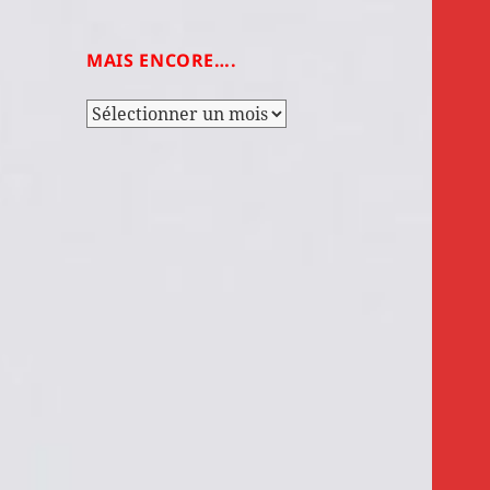
MAIS ENCORE….
Mais
encore….