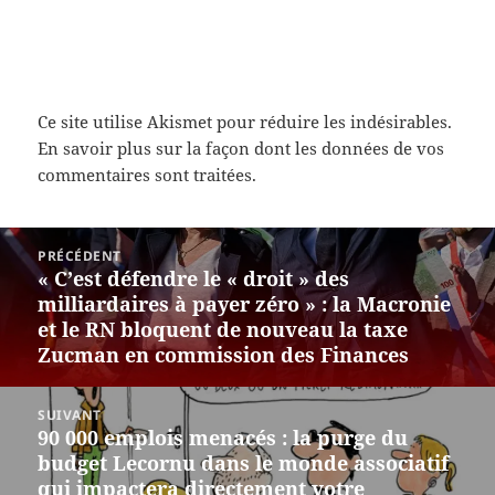
Ce site utilise Akismet pour réduire les indésirables.
En savoir plus sur la façon dont les données de vos
commentaires sont traitées
.
Navigation
PRÉCÉDENT
de
« C’est défendre le « droit » des
Article
l’article
milliardaires à payer zéro » : la Macronie
précédent :
et le RN bloquent de nouveau la taxe
Zucman en commission des Finances
SUIVANT
90 000 emplois menacés : la purge du
Article
budget Lecornu dans le monde associatif
suivant :
qui impactera directement votre