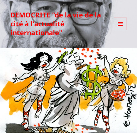
DEMOCRITE "de la vie de la
cité à l'actualité
internationale"
MENU
ET
WIDGETS