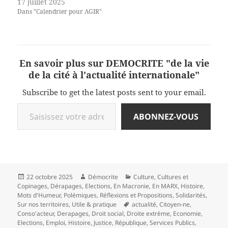
17 juillet 2025
Dans "Calendrier pour AGIR"
En savoir plus sur DEMOCRITE "de la vie
de la cité à l'actualité internationale"
Subscribe to get the latest posts sent to your email.
Saisissez votre adresse e-mail…
ABONNEZ-VOUS
Publié
Auteur
Catégories
22 octobre 2025
Démocrite
Culture
,
Cultures et
le
Copinages
,
Dérapages
,
Elections
,
En Macronie
,
En MARX
,
Histoire
,
Mots d'Humeur
,
Polémiques
,
Réflexions et Propositions
,
Solidarités
,
Mots-
Sur nos territoires
,
Utile & pratique
actualité
,
Citoyen-ne
,
clés
Conso'acteur
,
Derapages
,
Droit social
,
Droite extrème
,
Economie
,
Elections
,
Emploi
,
Histoire
,
Justice
,
République
,
Services Publics
,