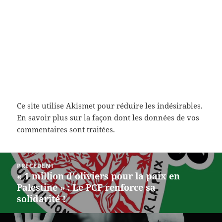
Ce site utilise Akismet pour réduire les indésirables.
En savoir plus sur la façon dont les données de vos
commentaires sont traitées
.
Navigation
PRÉCÉDENT
de
« 1 million d’oliviers pour la paix en
Article
l’article
Palestine » : Le PCF renforce sa
précédent :
solidarité !