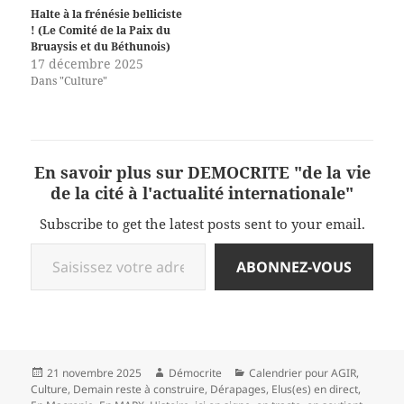
Halte à la frénésie belliciste
! (Le Comité de la Paix du
Bruaysis et du Béthunois)
17 décembre 2025
Dans "Culture"
En savoir plus sur DEMOCRITE "de la vie
de la cité à l'actualité internationale"
Subscribe to get the latest posts sent to your email.
Saisissez votre adresse e-mail…
ABONNEZ-VOUS
Publié
Auteur
Catégories
21 novembre 2025
Démocrite
Calendrier pour AGIR
,
le
Culture
,
Demain reste à construire
,
Dérapages
,
Elus(es) en direct
,