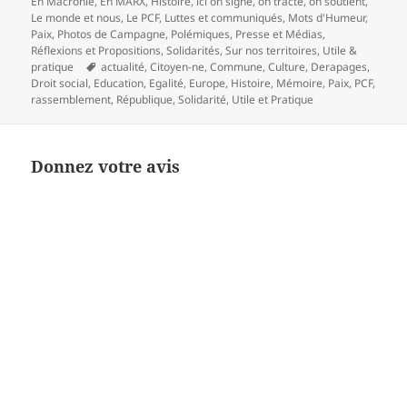
En Macronie
,
En MARX
,
Histoire
,
ici on signe, on tracte, on soutient
,
Le monde et nous
,
Le PCF
,
Luttes et communiqués
,
Mots d'Humeur
,
Paix
,
Photos de Campagne
,
Polémiques
,
Presse et Médias
,
Réflexions et Propositions
,
Solidarités
,
Sur nos territoires
,
Utile &
Mots-
pratique
actualité
,
Citoyen-ne
,
Commune
,
Culture
,
Derapages
,
clés
Droit social
,
Education
,
Egalité
,
Europe
,
Histoire
,
Mémoire
,
Paix
,
PCF
,
rassemblement
,
République
,
Solidarité
,
Utile et Pratique
Donnez votre avis