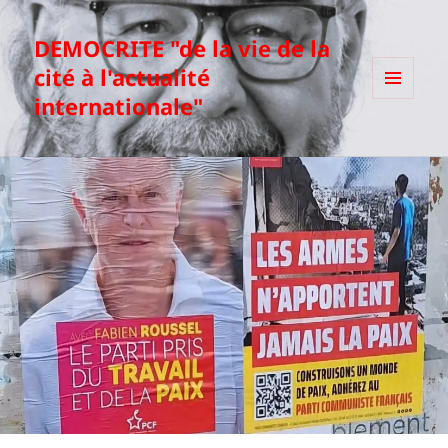
DEMOCRITE "de la vie de la
cité à l'actualité
internationale"
MENU
ET
WIDGETS