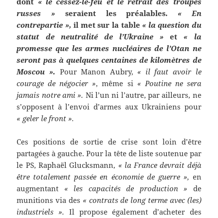
dont
« le cessez-le-feu et le retrait des troupes
russes »
seraient les préalables.
« En
contrepartie »,
il met sur la table
« la question du
statut de neutralité de l’Ukraine »
et
« la
promesse que les armes nucléaires de l’Otan ne
seront pas à quelques centaines de kilomètres de
Moscou ».
Pour Manon Aubry,
« il faut avoir le
courage de négocier »
, même si
« Poutine ne sera
jamais notre ami ».
Ni l’un ni l’autre, par ailleurs, ne
s’opposent à l’envoi d’armes aux Ukrainiens pour
« geler le front ».
Ces positions de sortie de crise sont loin d’être
partagées à gauche. Pour la tête de liste soutenue par
le PS, Raphaël Glucksmann,
« la France devrait déjà
être totalement passée en économie de guerre »,
en
augmentant
« les capacités de production »
de
munitions via des
« contrats de long terme avec (les)
industriels ».
Il propose également d’acheter des