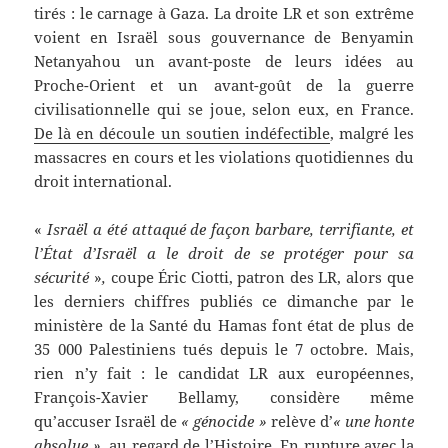
tirés : le carnage à Gaza. La droite LR et son extrême
voient en Israël sous gouvernance de Benyamin
Netanyahou un avant-poste de leurs idées au
Proche-Orient et un avant-goût de la guerre
civilisationnelle qui se joue, selon eux, en France.
De là en découle un soutien indéfectible
, malgré les
massacres en cours et les violations quotidiennes du
droit international.
«
Israël a été attaqué de façon barbare, terrifiante, et
l’État d’Israël a le droit de se protéger pour sa
sécurité
»
,
coupe Éric Ciotti, patron des LR, alors que
les derniers chiffres publiés ce dimanche par le
ministère de la Santé du Hamas font état de plus de
35 000 Palestiniens tués depuis le 7 octobre. Mais,
rien n’y fait : le candidat LR aux européennes,
François-Xavier Bellamy, considère même
qu’accuser Israël de
« génocide »
relève d’
« une honte
absolue »,
au regard de l’Histoire.
En rupture avec la