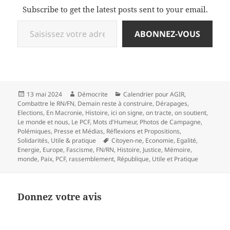
Subscribe to get the latest posts sent to your email.
Saisissez votre adresse e-mail…
ABONNEZ-VOUS
Publié
Auteur
Catégories
13 mai 2024
Démocrite
Calendrier pour AGIR
,
le
Combattre le RN/FN
,
Demain reste à construire
,
Dérapages
,
Elections
,
En Macronie
,
Histoire
,
ici on signe, on tracte, on soutient
,
Le monde et nous
,
Le PCF
,
Mots d'Humeur
,
Photos de Campagne
,
Polémiques
,
Presse et Médias
,
Réflexions et Propositions
,
Mots-
Solidarités
,
Utile & pratique
Citoyen-ne
,
Economie
,
Egalité
,
clés
Energie
,
Europe
,
Fascisme
,
FN/RN
,
Histoire
,
Justice
,
Mémoire
,
monde
,
Paix
,
PCF
,
rassemblement
,
République
,
Utile et Pratique
Donnez votre avis