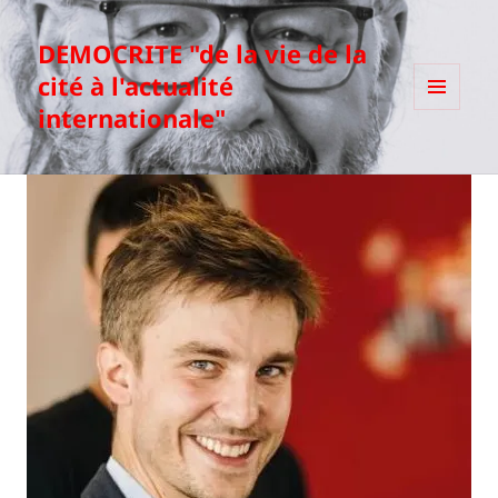
DEMOCRITE "de la vie de la
cité à l'actualité
internationale"
MENU
ET
WIDGETS