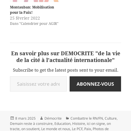
Montauban: Mobilisation
pour la Paix!
25 février 2022
Dans "Calendrier pour AGIR"
En savoir plus sur DEMOCRITE "de la vie
de la cité à l'actualité internationale"
Subscribe to get the latest posts sent to your email.
Saisissez votre adresse e-mail…
ABONNEZ-VOUS
Publié
Auteur
Catégories
8 mars 2025
Démocrite
Combattre le RN/FN
,
Culture
,
le
Demain reste à construire
,
Education
,
Histoire
,
ici on signe, on
tracte, on soutient
,
Le monde et nous
,
Le PCF
,
Paix
,
Photos de