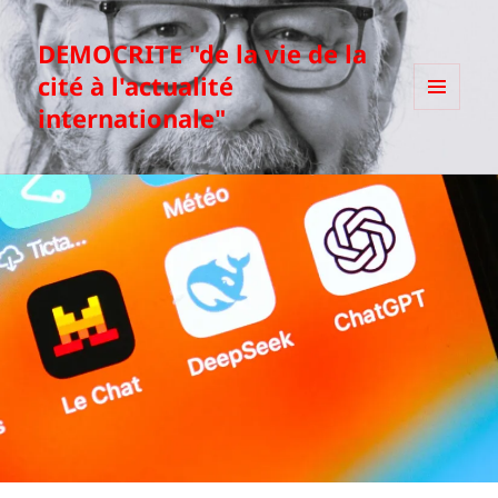
DEMOCRITE "de la vie de la
cité à l'actualité
internationale"
MENU
ET
WIDGETS