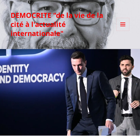
DEMOCRITE "de la vie de la
cité à l'actualité
internationale"
MENU
ET
WIDGETS