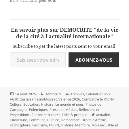
Dans "Calendrier pour AGIR"
En savoir plus sur DEMOCRITE "de la vie
de la cité à l'actualité internationale"
Subscribe to get the latest posts sent to your email.
Saisissez votre adresse e-mail…
ABONNEZ-VOUS
Publié
Auteur
Catégories
14 août 2025
Démocrite
Archives
,
Calendrier pour
le
AGIR
,
Castelsarrasin/Moissac/Valence 2026
,
Combattre le RN/FN
,
Culture
,
Education
,
Histoire
,
Le monde et nous
,
Photos de
Campagne
,
Polémiques
,
Presse et Médias
,
Réflexions et
Mots-
Propositions
,
Sur nos territoires
,
Utile & pratique
actualité
,
clés
Citoyen-ne
,
Commune
,
Culture
,
Democratie
,
Droite extrème
,
Fachosphère
,
Fascisme
,
FN/RN
,
Histoire
,
Mémoire
,
Moissac
,
Utile et